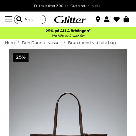
Fri frakt över 300 kr
•
Gratis retur i butik
25% på ALLA
örhängen*
Vid köp av 2 eller fler
Hem
Don Donna - väskor
Brun mönstrad tote bag
25%