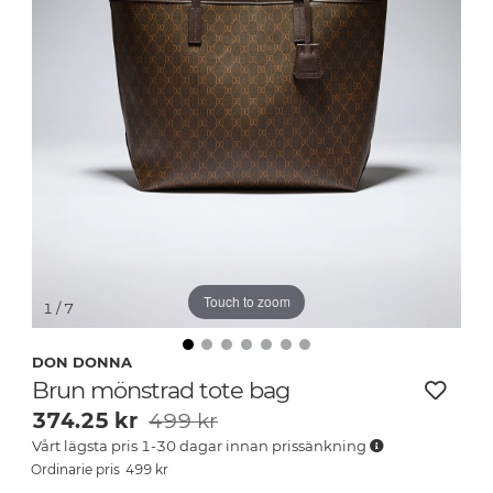
Touch to zoom
1
/ 7
DON DONNA
Brun mönstrad tote bag
374.25
kr
499 kr
Vårt lägsta pris 1-30 dagar innan prissänkning
499
kr