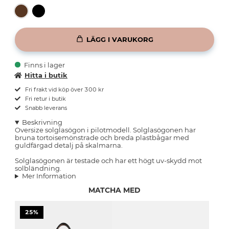
LÄGG I VARUKORG
Finns i lager
Hitta i butik
Fri frakt vid köp över 300 kr
Fri retur i butik
Snabb leverans
Beskrivning
Oversize solglasögon i pilotmodell. Solglasögonen har
bruna tortoisemönstrade och breda plastbågar med
guldfärgad detalj på skalmarna.
Solglasögonen är testade och har ett högt uv-skydd mot
solbländning.
Mer Information
MATCHA MED
25%