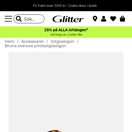
Fri frakt över 300 kr
•
Gratis retur i butik
25% på ALLA
örhängen*
Vid köp av 2 eller fler
Hem
Accessoarer
Solglasögon
Bruna oversize pilotsolglasögon