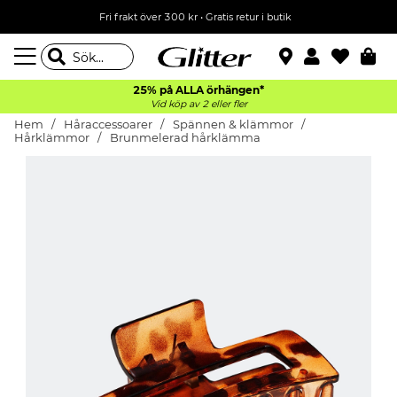
Fri frakt över 300 kr
•
Gratis retur i butik
25% på ALLA
örhängen*
Vid köp av 2 eller fler
Hem
Håraccessoarer
Spännen & klämmor
Hårklämmor
Brunmelerad hårklämma