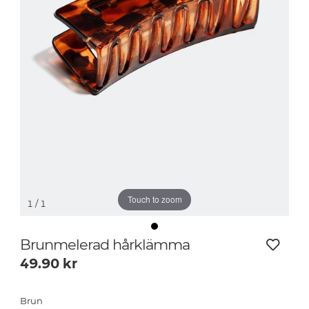
Touch to zoom
1
/ 1
Brunmelerad hårklämma
49.90
kr
Brun