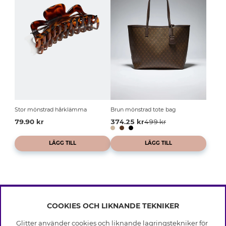
Stor mönstrad hårklämma
Brun mönstrad tote bag
79.90 kr
374.25 kr
499 kr
LÄGG TILL
LÄGG TILL
COOKIES OCH LIKNANDE TEKNIKER
INFO
Glitter använder cookies och liknande lagringstekniker för
Leverans