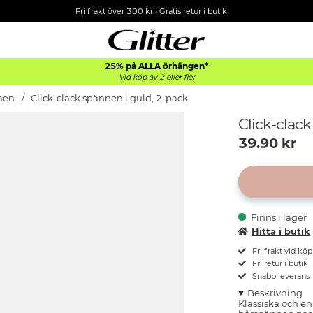
Fri frakt över 300 kr
•
Gratis retur i butik
25% på ALLA
örhängen*
Vid köp av 2 eller fler
nen
Click-clack spännen i guld, 2-pack
39.90
kr
Finns i lager
Hitta i butik
Fri frakt vid kö
Fri retur i butik
Snabb leverans
Beskrivning
Klassiska och e