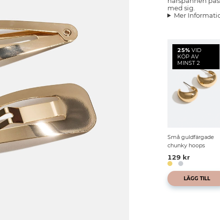
hårspännen passar
med sig.
Mer Informati
25%
VID
KÖP AV
MINST 2
Små guldfärgade
chunky hoops
129 kr
LÄGG TILL