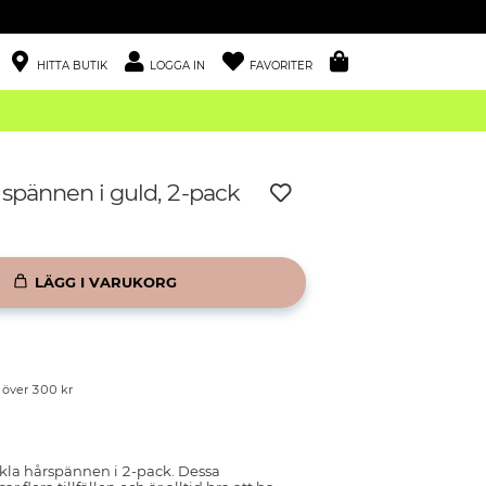
HITTA BUTIK
LOGGA IN
FAVORITER
Click-clack spännen i guld, 2-pack
LÄGG I VARUKORG
p över 300 kr
nkla hårspännen i 2-pack. Dessa