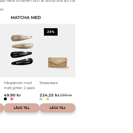
 flera tillfällen och är alltid bra att ha
on
MATCHA MED
25%
Hårspännen med
Strassväska
matt glitter, 2-pack
49.90 kr
224.25 kr
299 kr
LÄGG TILL
LÄGG TILL