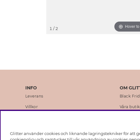
Hover t
1
/ 2
INFO
OM GLIT
Leverans
Black Fri
Villkor
Våra butik
Integritetspolicy
Varumärk
Cookies
Företagsh
Glitter använder cookies och liknande lagringstekniker för att g
Medlemsvillkor
Hållbarhe
cookiepolicy och samtycker till vår användning av cookies genom