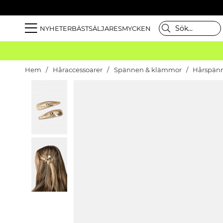
NYHETER
BÄSTSÄLJARE
SMYCKEN
Hem
Håraccessoarer
Spännen & klämmor
Hårspän