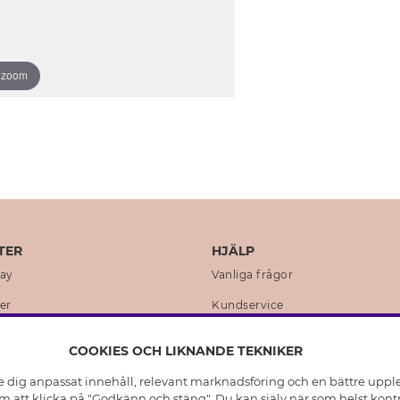
o zoom
TER
HJÄLP
day
Vanliga frågor
er
Kundservice
en
Retur & Ångra Köp
COOKIES OCH LIKNANDE TEKNIKER
istoria
Skötselråd äkta silver
e dig anpassat innehåll, relevant marknadsföring och en bättre upplev
t
Skötselråd skinnhandskar
 att klicka på "Godkänn och stäng". Du kan själv när som helst kontr