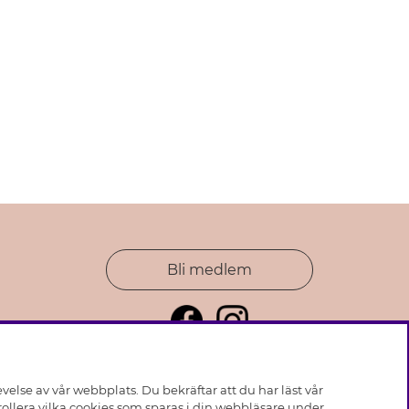
Bli medlem
else av vår webbplats. Du bekräftar att du har läst vår
ollera vilka cookies som sparas i din webbläsare under