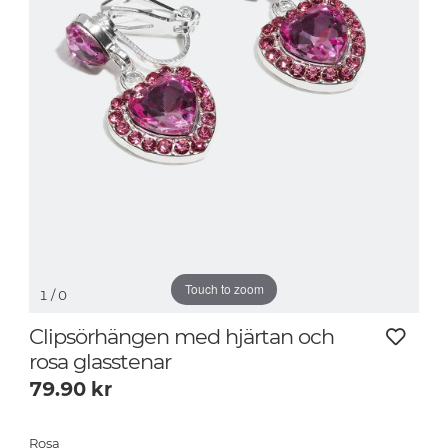
Touch to zoom
1
/ 0
Clipsörhängen med hjärtan och
rosa glasstenar
79.90
kr
Rosa