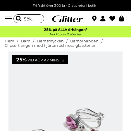
Fri frakt över 300 kr
•
Gratis retur i butik
25% på ALLA
örhängen*
Vid köp av 2 eller fler
Hem
Barn
Barnsmycken
Barnörhängen
Clipsörhängen med hjärtan och rosa glasstenar
25%
VID KÖP AV MINST 2