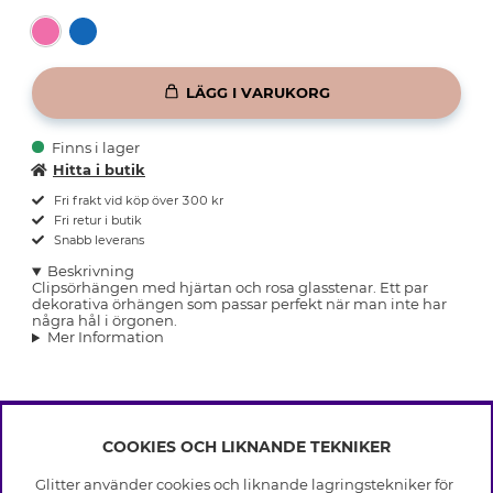
LÄGG I VARUKORG
Finns i lager
Hitta i butik
Fri frakt vid köp över 300 kr
Fri retur i butik
Snabb leverans
Beskrivning
Clipsörhängen med hjärtan och rosa glasstenar. Ett par
dekorativa örhängen som passar perfekt när man inte har
några hål i örgonen.
Mer Information
COOKIES OCH LIKNANDE TEKNIKER
INFO
Glitter använder cookies och liknande lagringstekniker för
Leverans