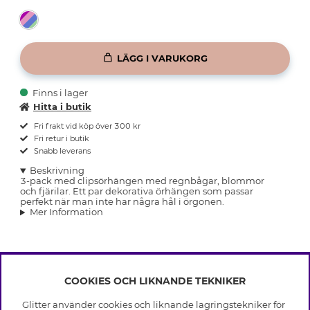
LÄGG I VARUKORG
Finns i lager
Hitta i butik
Fri frakt vid köp över 300 kr
Fri retur i butik
Snabb leverans
Beskrivning
3-pack med clipsörhängen med regnbågar, blommor
och fjärilar. Ett par dekorativa örhängen som passar
perfekt när man inte har några hål i örgonen.
Mer Information
COOKIES OCH LIKNANDE TEKNIKER
INFO
Glitter använder cookies och liknande lagringstekniker för
Leverans