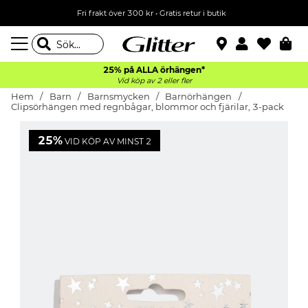
Fri frakt över 300 kr
•
Gratis retur i butik
25% på ALLA
örhängen*
Vid köp av 2 eller fler
Hem
Barn
Barnsmycken
Barnörhängen
Clipsörhängen med regnbågar, blommor och fjärilar, 3-pack
25%
VID KÖP AV MINST 2