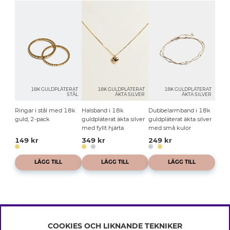
18K GULDPLÄTERAT
18K GULDPLÄTERAT
18K GULDPLÄTERAT
STÅL
ÄKTA SILVER
ÄKTA SILVER
Ringar i stål med 18k
Halsband i 18k
Dubbelarmband i 18k
guld, 2-pack
guldpläterat äkta silver
guldpläterat äkta silver
med fyllt hjärta
med små kulor
149 kr
349 kr
249 kr
LÄGG TILL
LÄGG TILL
LÄGG TILL
COOKIES OCH LIKNANDE TEKNIKER
INFO