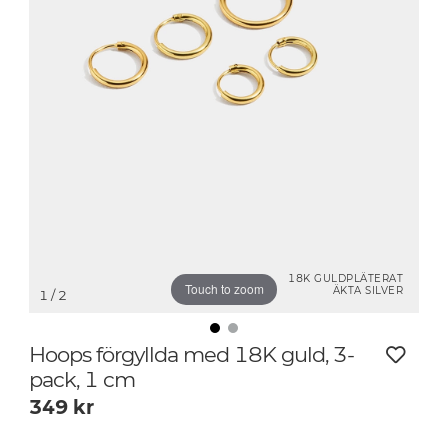
18K GULDPLÄTERAT
Touch to zoom
ÄKTA SILVER
1
/ 2
Hoops förgyllda med 18K guld, 3-
pack, 1 cm
349
kr