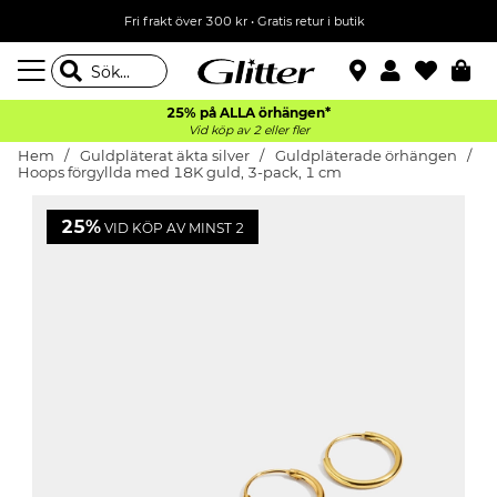
Fri frakt över 300 kr
•
Gratis retur i butik
25% på ALLA
örhängen*
Vid köp av 2 eller fler
Hem
Guldpläterat äkta silver
Guldpläterade örhängen
Hoops förgyllda med 18K guld, 3-pack, 1 cm
25%
VID KÖP AV MINST 2