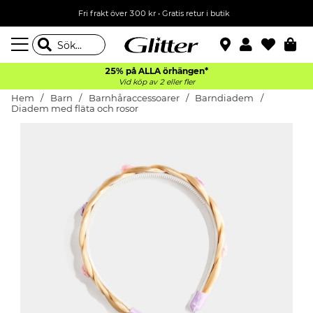
Fri frakt över 300 kr
•
Gratis retur i butik
25% på ALLA
örhängen*
Vid köp av 2 eller fler
Hem
Barn
Barnhåraccessoarer
Barndiadem
Diadem med fläta och rosor