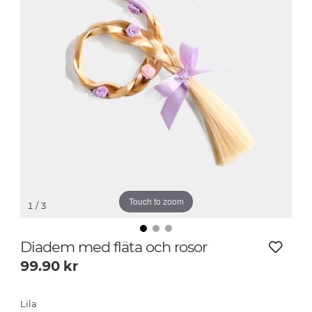
Touch to zoom
1
/ 3
Diadem med fläta och rosor
99.90
kr
Lila