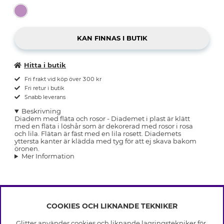
Hitta i butik
Fri frakt vid köp över 300 kr
Fri retur i butik
Snabb leverans
Beskrivning
Diadem med fläta och rosor - Diademet i plast är klätt
med en fläta i löshår som är dekorerad med rosor i rosa
och lila. Flätan är fäst med en lila rosett. Diademets
yttersta kanter är klädda med tyg för att ej skava bakom
öronen.
Mer Information
COOKIES OCH LIKNANDE TEKNIKER
INFO
Glitter använder cookies och liknande lagringstekniker för