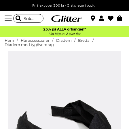
Fri frakt över 300 kr
•
Gratis retur i butik
25% på ALLA
örhängen*
Vid köp av 2 eller fler
Hem
Håraccessoarer
Diadem
Breda
Diadem med tygöverdrag