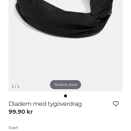
Touch to zoom
1
/ 1
Diadem med tygöverdrag
99.90
kr
Svart