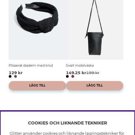
Plisserat diadem med knut
Svart mobilväska
129 kr
149.25 kr
199 kr
LÄGG TILL
LÄGG TILL
COOKIES OCH LIKNANDE TEKNIKER
INFO
Glitter använder cookies och liknande lagringstekniker för
Leverans