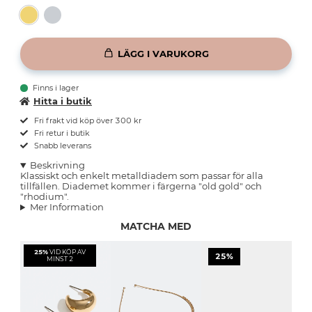
LÄGG I VARUKORG
Finns i lager
Hitta i butik
Fri frakt vid köp över 300 kr
Fri retur i butik
Snabb leverans
Beskrivning
Klassiskt och enkelt metalldiadem som passar för alla
tillfällen. Diademet kommer i färgerna "old gold" och
"rhodium".
Mer Information
MATCHA MED
25%
VID KÖP AV
25%
MINST 2