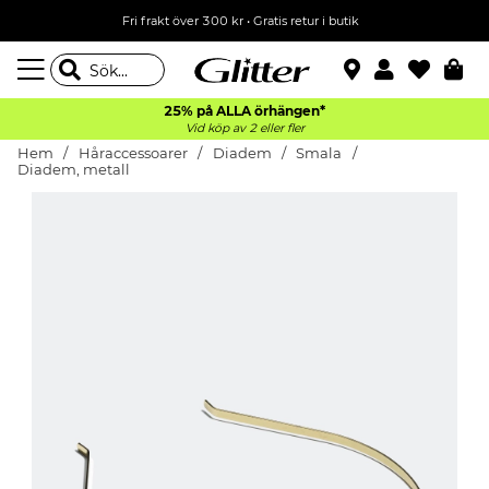
Fri frakt över 300 kr
•
Gratis retur i butik
25% på ALLA
örhängen*
Vid köp av 2 eller fler
Hem
Håraccessoarer
Diadem
Smala
Diadem, metall