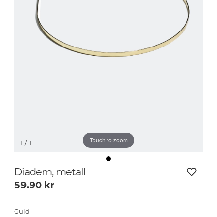
Touch to zoom
1
/ 1
Diadem, metall
59.90
kr
Guld