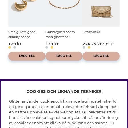
Små guldfärgade
Guldfärgat diadem
Strassväska
chunky hoops
med glasstenar
129 kr
129 kr
224.25 kr
299 kr
LÄGG TILL
LÄGG TILL
LÄGG TILL
COOKIES OCH LIKNANDE TEKNIKER
INFO
Glitter använder cookies och liknande lagringstekniker för
Leverans
att ge dig anpassat innehåll, relevant marknadsföring och
OM GLITTER
Villkor
en bättre upplevelse av vår webbplats. Du bekräftar att du
Integritetspolicy
har läst vår cookiepolicy och samtycker till vår användning
Black Friday
Cookies
av cookies genom att klicka på "Godkänn och stäng". Du
HJÄLP
Våra butiker