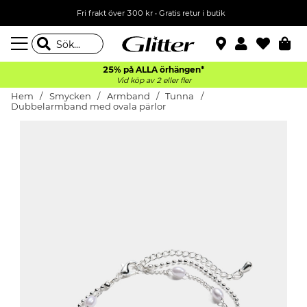
Fri frakt över 300 kr
•
Gratis retur i butik
25% på ALLA
örhängen*
Vid köp av 2 eller fler
Hem
Smycken
Armband
Tunna
Dubbelarmband med ovala pärlor