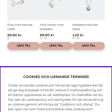
Ring med hamrad
Små creoler med
Halsband med litet
rosett
plastpärla
hjärta
99.90 kr
99.90 kr
129 kr
LÄGG TILL
LÄGG TILL
LÄGG TILL
COOKIES OCH LIKNANDE TEKNIKER
INFO
Glitter använder cookies och liknande lagringstekniker för
Leverans
att ge dig anpassat innehåll, relevant marknadsföring och
OM GLITTER
Villkor
en bättre upplevelse av vår webbplats. Du bekräftar att du
Integritetspolicy
har läst vår cookiepolicy och samtycker till vår användning
Black Friday
Cookies
av cookies genom att klicka på "Godkänn och stäng". Du
HJÄLP
Våra butiker
kan själv när som helst kontrollera vilka cookies som
Medlemsvillkor
Varumärken