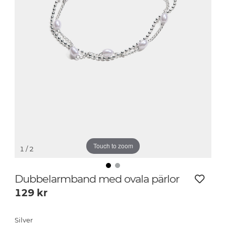
Touch to zoom
1
/ 2
Dubbelarmband med ovala pärlor
129
kr
Silver