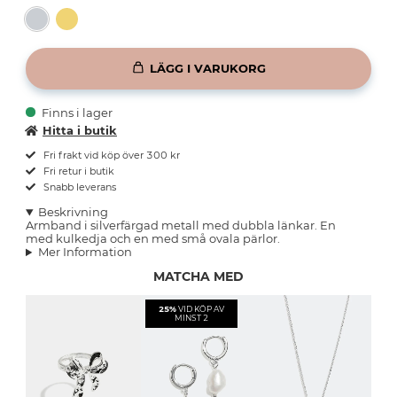
LÄGG I VARUKORG
Finns i lager
Hitta i butik
Fri frakt vid köp över 300 kr
Fri retur i butik
Snabb leverans
Beskrivning
Armband i silverfärgad metall med dubbla länkar. En
med kulkedja och en med små ovala pärlor.
Mer Information
MATCHA MED
25%
VID KÖP AV
MINST 2