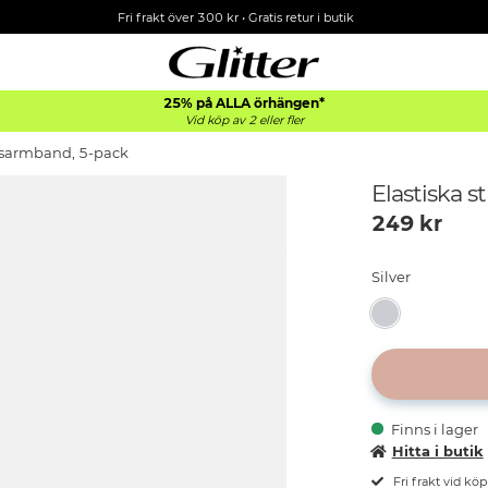
Fri frakt över 300 kr
•
Gratis retur i butik
25% på ALLA
örhängen*
Vid köp av 2 eller fler
assarmband, 5-pack
Elastiska 
249
kr
Silver
Finns i lager
Hitta i butik
Fri frakt vid kö