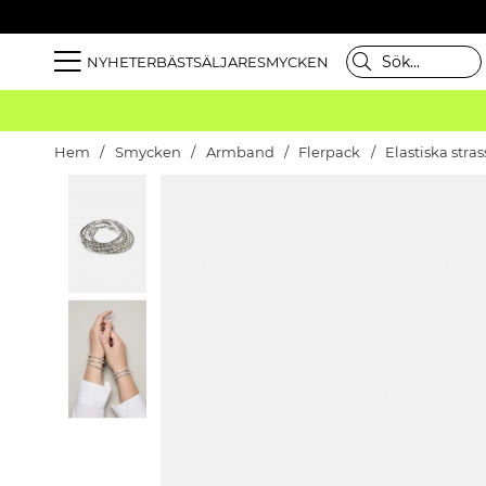
NYHETER
BÄSTSÄLJARE
SMYCKEN
Hem
Smycken
Armband
Flerpack
Elastiska str