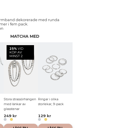
ssarmband dekorerade med runda
mer i fem pack.
on
MATCHA MED
25%
VID
KÖP AV
MINST 2
Stora strassörhängen
Ringar i olika
med länkar av
storlekar, 9-pack
glasstenar
249 kr
129 kr