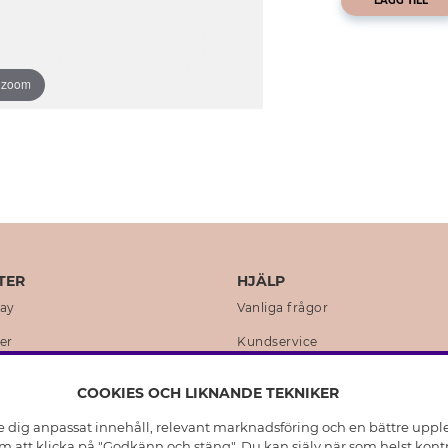
LÄGG TILL
o zoom
TER
HJÄLP
day
Vanliga frågor
er
Kundservice
en
Retur & Ångra Köp
COOKIES OCH LIKNANDE TEKNIKER
istoria
Skötselråd äkta silver
e dig anpassat innehåll, relevant marknadsföring och en bättre upplev
t
Skötselråd skinnhandskar
 att klicka på "Godkänn och stäng". Du kan själv när som helst kontr