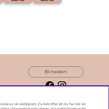
LÄGG TILL
LÄGG TILL
Bli medlem
else av vår webbplats. Du bekräftar att du har läst vår
ollera vilka cookies som sparas i din webbläsare under