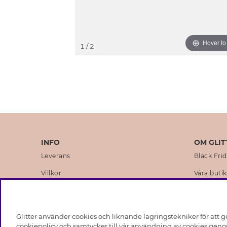
Hover t
1
/ 2
INFO
OM GLIT
Leverans
Black Fri
Villkor
Våra butik
Integritetspolicy
Varumärk
Cookies
Företagsh
Glitter använder cookies och liknande lagringstekniker för att g
Medlemsvillkor
Hållbarhe
cookiepolicy och samtycker till vår användning av cookies genom