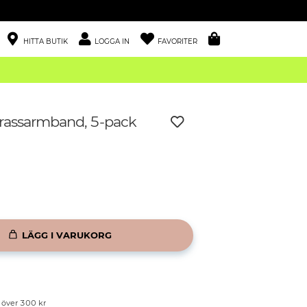
HITTA BUTIK
LOGGA IN
FAVORITER
strassarmband, 5-pack
LÄGG I VARUKORG
p över 300 kr