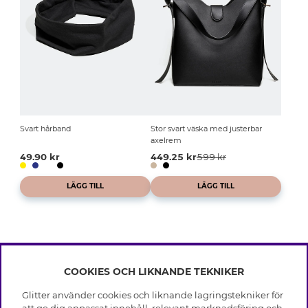
Svart hårband
Stor svart väska med justerbar
axelrem
49.90 kr
449.25 kr
599 kr
LÄGG TILL
LÄGG TILL
COOKIES OCH LIKNANDE TEKNIKER
INFO
Glitter använder cookies och liknande lagringstekniker för
Leverans