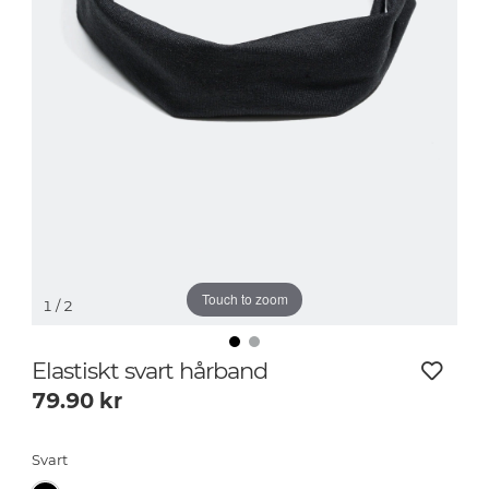
Touch to zoom
1
/ 2
Elastiskt svart hårband
79.90
kr
Svart