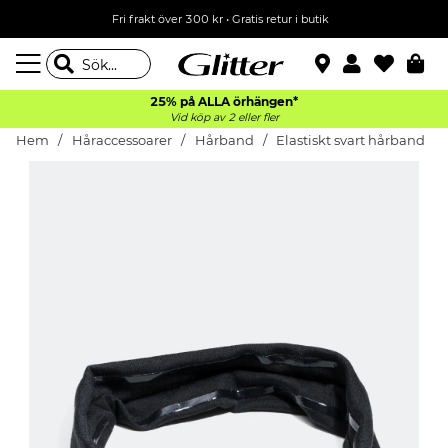
Fri frakt över 300 kr
•
Gratis retur i butik
25% på ALLA
örhängen*
Vid köp av 2 eller fler
Hem
Håraccessoarer
Hårband
Elastiskt svart hårband