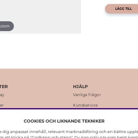
LÄGG TILL
o zoom
TER
HJÄLP
day
Vanliga frågor
er
Kundservice
en
Retur & Ångra Köp
COOKIES OCH LIKNANDE TEKNIKER
istoria
Skötselråd äkta silver
e dig anpassat innehåll, relevant marknadsföring och en bättre upplev
t
Skötselråd skinnhandskar
 att klicka på "Godkänn och stäng". Du kan själv när som helst kontr