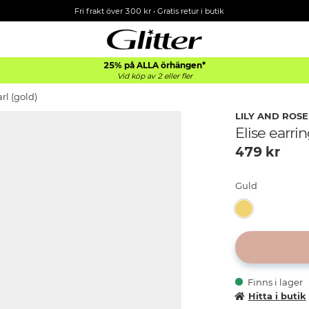
Fri frakt över 300 kr
•
Gratis retur i butik
25% på ALLA
örhängen*
Vid köp av 2 eller fler
arl (gold)
LILY AND ROSE
Elise earrin
479
kr
Guld
Finns i lager
Hitta i butik