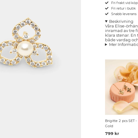
Fri frakt vid kö
Fri retur i butik
Snabb leverans
Beskrivning
Våra Elise-örhän
inramad av tre 
klara stenar. En 
både vardag och 
Mer Informati
Brigitte 2 pcs SET -
Gold
799 kr