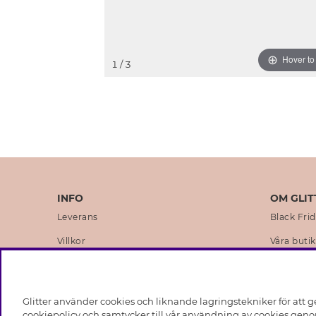
Hover t
1
/ 3
INFO
OM GLIT
Leverans
Black Fri
Villkor
Våra butik
Integritetspolicy
Varumärk
Cookies
Företagsh
Glitter använder cookies och liknande lagringstekniker för att g
Medlemsvillkor
Hållbarhe
cookiepolicy och samtycker till vår användning av cookies genom