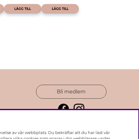
LÄGG TILL
LÄGG TILL
Bli medlem
else av vår webbplats. Du bekräftar att du har läst vår
ollera vilka cookies som sparas i din webbläsare under