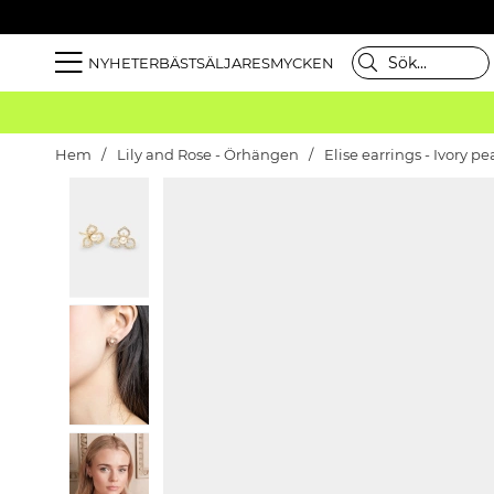
NYHETER
BÄSTSÄLJARE
SMYCKEN
Hem
Lily and Rose - Örhängen
Elise earrings - Ivory pe