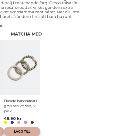
detalj i matchande färg. Dessa tofsar är
å resårsnoddar, vilket gör dem extra
ycket skonsamma mot håret. När du inte
året så är dem fina att bara ha runt
on
MATCHA MED
Flätade hårsnoddar i
m
grön och vit mix, 3-
pack
r
49.90 kr
LÄGG TILL