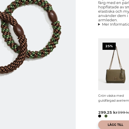
färg med en pärl
hopflätade av sm
elastiska och m
använder dem i h
armleden.
Mer Informati
25%
Grön väska med
guldfärgad axelre
299.25 kr
399 k
LÄGG TILL