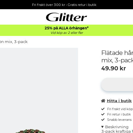
Fri frakt över 300 kr
•
Gratis retur i butik
25% på ALLA
örhängen*
Vid köp av 2 eller fler
ön mix, 3-pack
Flätade hå
mix, 3-pac
49.90
kr
Hitta i butik
Fri frakt vid kö
Fri retur i butik
Snabb leverans
Beskrivning
3-pack kraftiga 