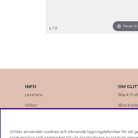
Hover t
1
/ 0
INFO
OM GLIT
Leverans
Black Fri
Villkor
Våra butik
Integritetspolicy
Varumärk
Cookies
Företagsh
Glitter använder cookies och liknande lagringstekniker för att g
Medlemsvillkor
Hållbarhe
cookiepolicy och samtycker till vår användning av cookies genom