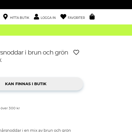
HITTA BUTIK
LOGGA IN
FAVORITER
rsnoddar i brun och grön
k
p över 300 kr
hårsnoddar i en mix av brun och grön