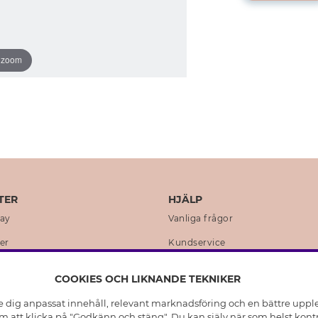
o zoom
TER
HJÄLP
day
Vanliga frågor
er
Kundservice
en
Retur & Ångra Köp
COOKIES OCH LIKNANDE TEKNIKER
istoria
Skötselråd äkta silver
e dig anpassat innehåll, relevant marknadsföring och en bättre upplev
t
Skötselråd skinnhandskar
 att klicka på "Godkänn och stäng". Du kan själv när som helst kontr