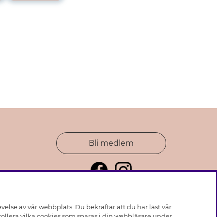
Bli medlem
else av vår webbplats. Du bekräftar att du har läst vår
ollera vilka cookies som sparas i din webbläsare under