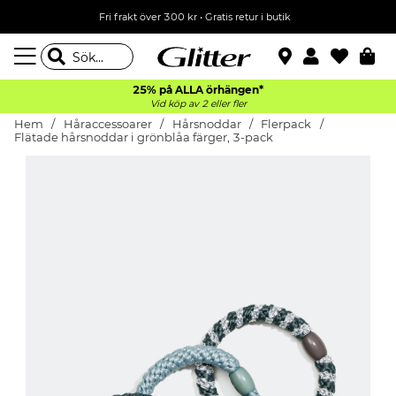
Fri frakt över 300 kr
•
Gratis retur i butik
25% på ALLA
örhängen*
Vid köp av 2 eller fler
Hem
Håraccessoarer
Hårsnoddar
Flerpack
Flätade hårsnoddar i grönblåa färger, 3-pack