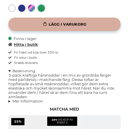
LÄGG I VARUKORG
Finns i lager
Hitta i butik
Fri frakt vid köp över 300 kr
Fri retur i butik
Snabb leverans
Beskrivning
3-pack kraftiga hårsnoddar i en mix av grönblåa färger
med pärldetalj i matchande färg. Dessa tofsar är
hopflätade av små resårsnoddar, vilket gör dem extra
elastiska och mycket skonsamma mot håret. När du inte
använder dem i håret så är dem fina att bara ha runt
armleden.
Mer Information
MATCHA MED
25%
VID KÖP AV
25%
MINST 2