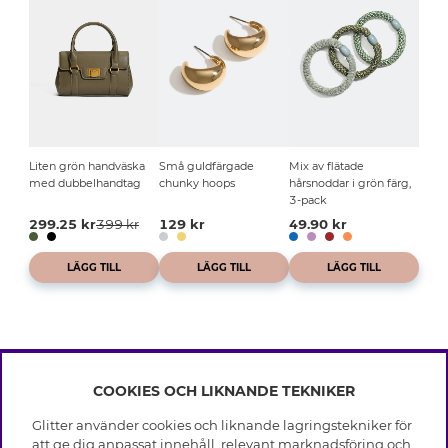
Liten grön handväska
Små guldfärgade
Mix av flätade
med dubbelhandtag
chunky hoops
hårsnoddar i grön färg,
3-pack
299.25 kr
399 kr
129 kr
49.90 kr
LÄGG TILL
LÄGG TILL
LÄGG TILL
COOKIES OCH LIKNANDE TEKNIKER
INFO
Glitter använder cookies och liknande lagringstekniker för
Leverans
att ge dig anpassat innehåll, relevant marknadsföring och