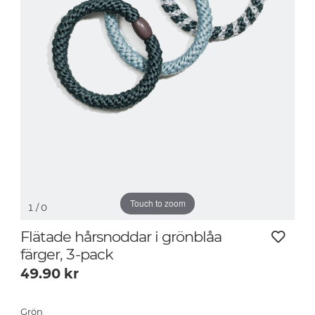
Touch to zoom
1
/ 0
Flätade hårsnoddar i grönblåa
färger, 3-pack
49.90
kr
Grön