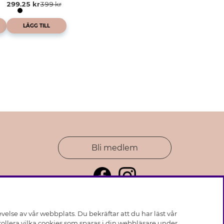
299.25 kr
399 kr
LÄGG TILL
Bli medlem
else av vår webbplats. Du bekräftar att du har läst vår
ollera vilka cookies som sparas i din webbläsare under