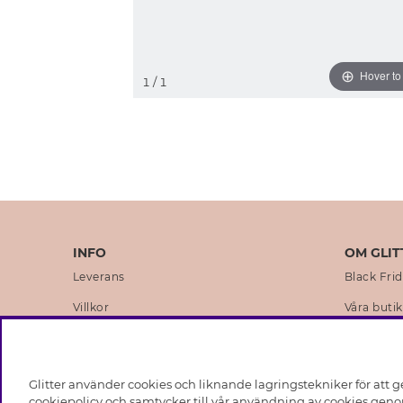
Hover t
1
/ 1
INFO
OM GLIT
Leverans
Black Fri
Villkor
Våra butik
Integritetspolicy
Varumärk
Cookies
Företagsh
Glitter använder cookies och liknande lagringstekniker för att g
Medlemsvillkor
Hållbarhe
cookiepolicy och samtycker till vår användning av cookies genom