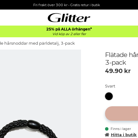
Fri frakt över 300 kr
•
Gratis retur i butik
25% på ALLA
örhängen*
Vid köp av 2 eller fler
de hårsnoddar med pärldetalj, 3-pack
Flätade hå
3-pack
49.90
kr
Svart
Finns i lager
Hitta i butik