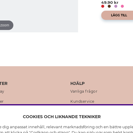
49.90 kr
LÄGG TILL
o zoom
TER
HJÄLP
day
Vanliga frågor
er
Kundservice
en
Retur & Ångra Köp
COOKIES OCH LIKNANDE TEKNIKER
istoria
Skötselråd äkta silver
e dig anpassat innehåll, relevant marknadsföring och en bättre upplev
t
Skötselråd skinnhandskar
 att klicka på "Godkänn och stäng". Du kan själv när som helst kontr