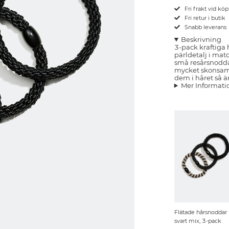
Fri frakt vid kö
Fri retur i butik
Snabb leverans
Beskrivning
3-pack kraftiga 
pärldetalj i mat
små resårsnoddar
mycket skonsam
dem i håret så ä
Mer Informati
Flätade hårsnoddar 
svart mix, 3-pack