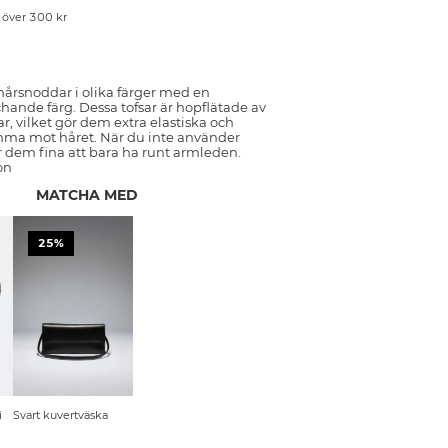
p över 300 kr
hårsnoddar i olika färger med en
chande färg. Dessa tofsar är hopflätade av
, vilket gör dem extra elastiska och
ma mot håret. När du inte använder
r dem fina att bara ha runt armleden.
on
MATCHA MED
25%
i
Svart kuvertväska