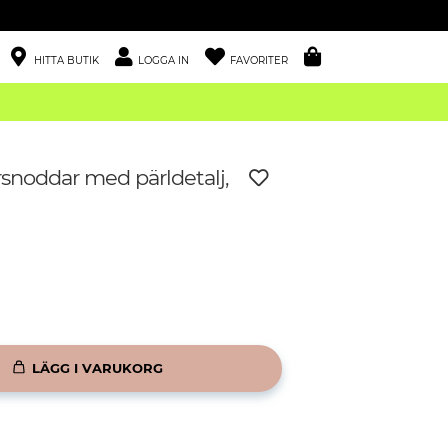
HITTA BUTIK
LOGGA IN
FAVORITER
rsnoddar med pärldetalj,
LÄGG I VARUKORG