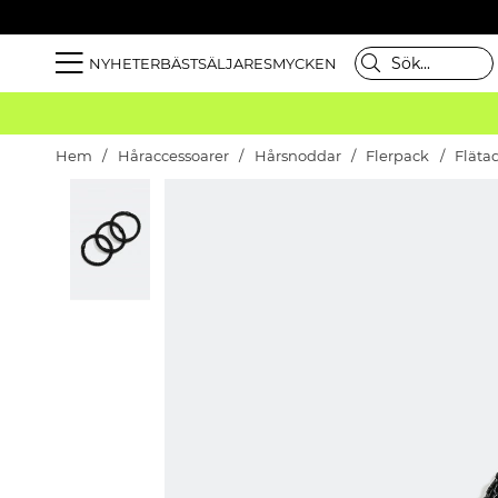
NYHETER
BÄSTSÄLJARE
SMYCKEN
Hem
Håraccessoarer
Hårsnoddar
Flerpack
Fläta