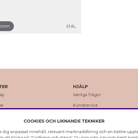
o zoom
STÅL
TER
HJÄLP
day
Vanliga frågor
er
Kundservice
en
Retur & Ångra Köp
COOKIES OCH LIKNANDE TEKNIKER
istoria
Skötselråd äkta silver
e dig anpassat innehåll, relevant marknadsföring och en bättre upplev
t
Skötselråd skinnhandskar
 att klicka på "Godkänn och stäng". Du kan själv när som helst kontr