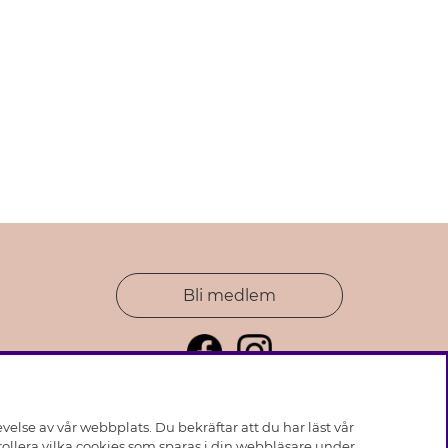
Bli medlem
else av vår webbplats. Du bekräftar att du har läst vår
ollera vilka cookies som sparas i din webbläsare under