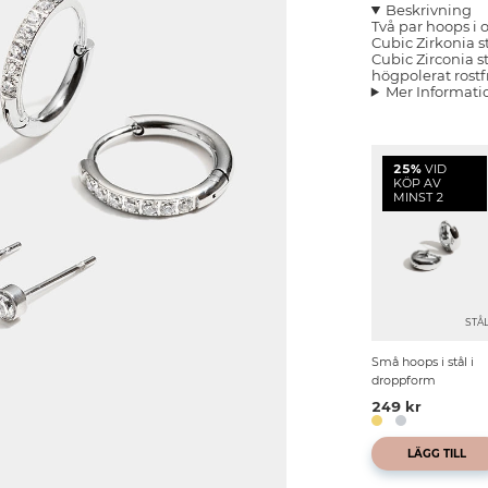
Beskrivning
Två par hoops i o
Cubic Zirkonia s
Cubic Zirconia s
högpolerat rostfri
Mer Informati
25%
VID
KÖP AV
MINST 2
STÅ
Små hoops i stål i
droppform
249 kr
LÄGG TILL