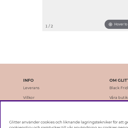
Hover t
1
/ 2
INFO
OM GLIT
Leverans
Black Fri
Villkor
Våra butik
Integritetspolicy
Varumärk
Cookies
Företagsh
Glitter använder cookies och liknande lagringstekniker för att g
Medlemsvillkor
Hållbarhe
cookiepolicy och samtycker till vår användning av cookies genom