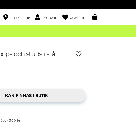
HITTA BUTIK
LOGGA IN
FAVORITER
ops och studs i stål
p över 300 kr