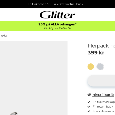
Fri frakt över 300 kr
•
Gratis retur i butik
25% på ALLA
örhängen*
Vid köp av 2 eller fler
 stål
Flerpack ho
399
kr
Hitta i butik
Fri frakt vid kö
Fri retur i butik
Snabb leverans