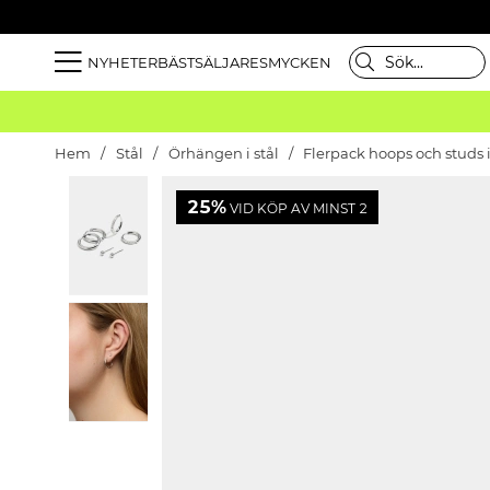
NYHETER
BÄSTSÄLJARE
SMYCKEN
Hem
Stål
Örhängen i stål
Flerpack hoops och studs i
25%
VID KÖP AV MINST 2