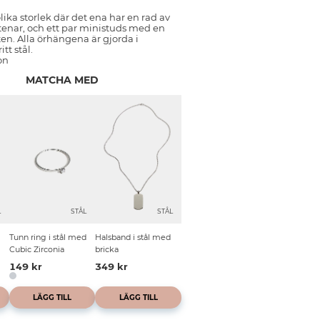
lika storlek där det ena har en rad av
tenar, och ett par ministuds med en
ten. Alla örhängena är gjorda i
tt stål.
on
MATCHA MED
L
STÅL
STÅL
Tunn ring i stål med
Halsband i stål med
Cubic Zirconia
bricka
149 kr
349 kr
LÄGG TILL
LÄGG TILL