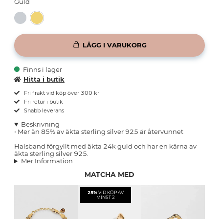
Guld
LÄGG I VARUKORG
Finns i lager
Hitta i butik
Fri frakt vid köp över 300 kr
Fri retur i butik
Snabb leverans
Beskrivning
• Mer än 85% av äkta sterling silver 925 är återvunnet
Halsband förgyllt med äkta 24k guld och har en kärna av
äkta sterling silver 925.
Mer Information
MATCHA MED
25%
VID KÖP AV
MINST 2