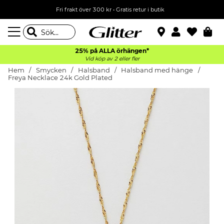
Fri frakt över 300 kr
•
Gratis retur i butik
25% på ALLA
örhängen*
Vid köp av 2 eller fler
Hem
Smycken
Halsband
Halsband med hänge
Freya Necklace 24k Gold Plated