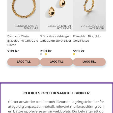
18K GULDPLÄTERAT
18K GULDPLÄTERAT
24K GULDPLÄTERAT
ÄKTA SILVER
ÄKTA SILVER
ÄKTA SILVER
Bismarck Chain
Större droppörhänge i
Friendship Ring 24k
Bracelet (M) 18k Gold
18k guldpläterat silver
Gold Plated
Plated
799 kr
399 kr
599 kr
LÄGG TILL
LÄGG TILL
LÄGG TILL
COOKIES OCH LIKNANDE TEKNIKER
INFO
Glitter använder cookies och liknande lagringstekniker för
Leverans
att ge dig anpassat innehåll, relevant marknadsföring och
OM GLITTER
Villkor
en bättre upplevelse av vår webbplats. Du bekräftar att du