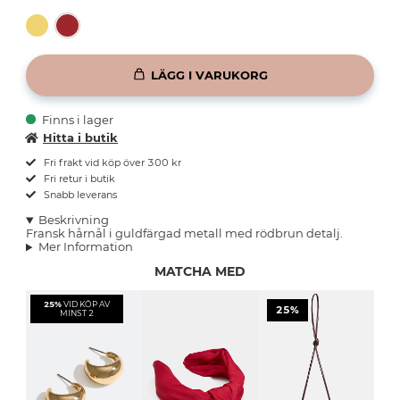
LÄGG I VARUKORG
Finns i lager
Hitta i butik
Fri frakt vid köp över 300 kr
Fri retur i butik
Snabb leverans
Beskrivning
Fransk hårnål i guldfärgad metall med rödbrun detalj.
Mer Information
MATCHA MED
25%
VID KÖP AV
25%
MINST 2