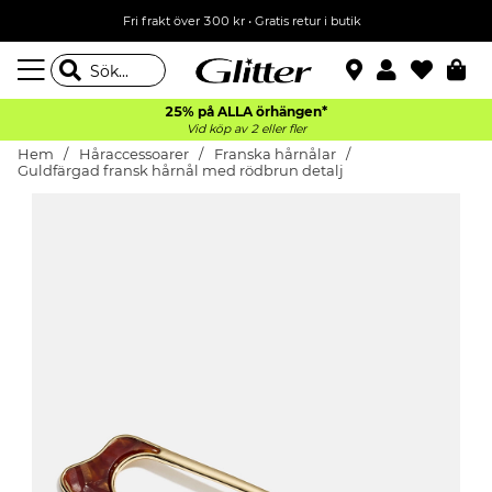
Fri frakt över 300 kr
•
Gratis retur i butik
25% på ALLA
örhängen*
Vid köp av 2 eller fler
Hem
Håraccessoarer
Franska hårnålar
Guldfärgad fransk hårnål med rödbrun detalj