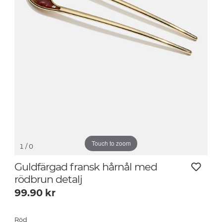
Touch to zoom
1
/ 0
Guldfärgad fransk hårnål med
rödbrun detalj
99.90
kr
Röd