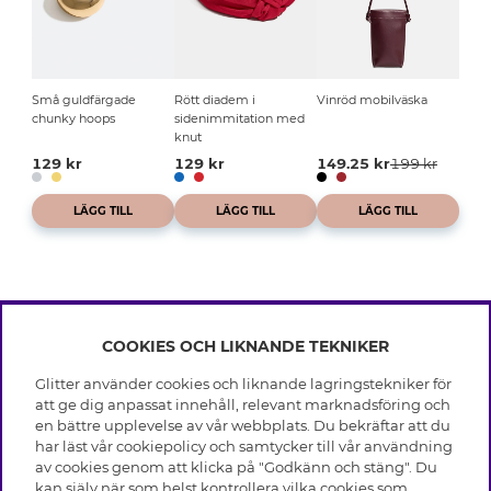
Små guldfärgade
Rött diadem i
Vinröd mobilväska
chunky hoops
sidenimmitation med
knut
129 kr
129 kr
149.25 kr
199 kr
LÄGG TILL
LÄGG TILL
LÄGG TILL
COOKIES OCH LIKNANDE TEKNIKER
INFO
Glitter använder cookies och liknande lagringstekniker för
Leverans
att ge dig anpassat innehåll, relevant marknadsföring och
OM GLITTER
Villkor
en bättre upplevelse av vår webbplats. Du bekräftar att du
Integritetspolicy
har läst vår cookiepolicy och samtycker till vår användning
Black Friday
Cookies
av cookies genom att klicka på "Godkänn och stäng". Du
HJÄLP
Våra butiker
kan själv när som helst kontrollera vilka cookies som
Medlemsvillkor