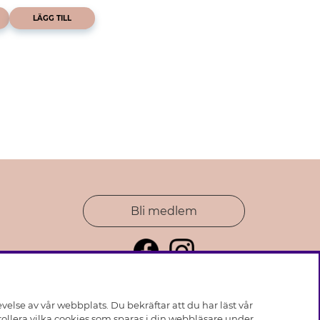
LÄGG TILL
Bli medlem
else av vår webbplats. Du bekräftar att du har läst vår
ollera vilka cookies som sparas i din webbläsare under