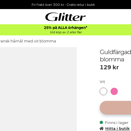
Fri frakt över 300 kr
•
Gratis retur i butik
25% på ALLA
örhängen*
Vid köp av 2 eller fler
ransk hårnål med vit blomma
Guldfärgad
blomma
129
kr
Vit
Finns i lager
Hitta i butik