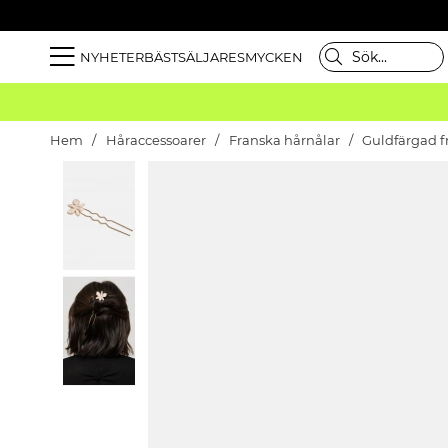
NYHETER
BÄSTSÄLJARE
SMYCKEN
Hem
Håraccessoarer
Franska hårnålar
Guldfärgad f