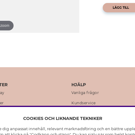
LÄGG TILL
o zoom
TER
HJÄLP
day
Vanliga frågor
er
Kundservice
en
Retur & Ångra Köp
COOKIES OCH LIKNANDE TEKNIKER
istoria
Skötselråd äkta silver
e dig anpassat innehåll, relevant marknadsföring och en bättre upplev
t
Skötselråd skinnhandskar
 att klicka på "Godkänn och stäng". Du kan själv när som helst kontr