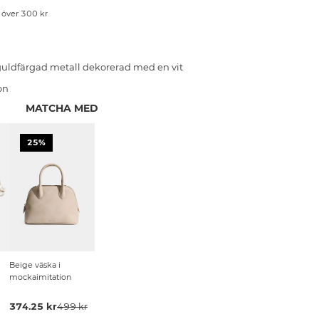
p över 300 kr
 guldfärgad metall dekorerad med en vit
on
MATCHA MED
25%
Beige väska i
mockaimitation
374.25 kr
499 kr