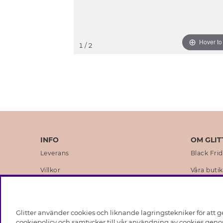
Hover t
1
/ 2
INFO
OM GLIT
Leverans
Black Fri
Villkor
Våra butik
Integritetspolicy
Varumärk
Cookies
Företagsh
Glitter använder cookies och liknande lagringstekniker för att g
Medlemsvillkor
Hållbarhe
cookiepolicy och samtycker till vår användning av cookies genom