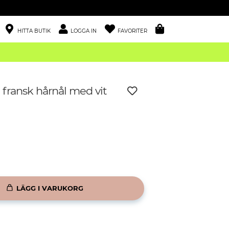
HITTA BUTIK
LOGGA IN
FAVORITER
 fransk hårnål med vit
LÄGG I VARUKORG