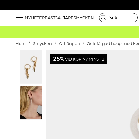
NYHETER
BÄSTSÄLJARE
SMYCKEN
Hem
Smycken
Örhängen
Guldfärgad hoop med ked
25%
VID KÖP AV MINST 2