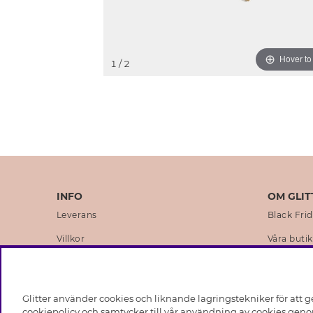
Hover t
1
/ 2
INFO
OM GLIT
Leverans
Black Fri
Villkor
Våra butik
Integritetspolicy
Varumärk
Cookies
Företagsh
Glitter använder cookies och liknande lagringstekniker för att g
Medlemsvillkor
Hållbarhe
cookiepolicy och samtycker till vår användning av cookies genom