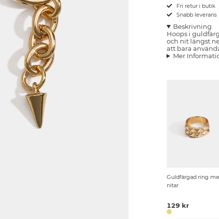
Fri retur i butik
Snabb leverans
Beskrivning
Hoops i guldfär
och nit längst n
att bara använd
Mer Informati
Guldfärgad ring m
nitar
129 kr