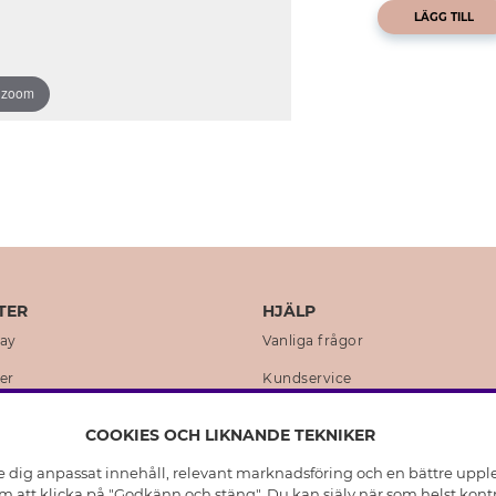
LÄGG TILL
o zoom
TER
HJÄLP
day
Vanliga frågor
er
Kundservice
en
Retur & Ångra Köp
COOKIES OCH LIKNANDE TEKNIKER
istoria
Skötselråd äkta silver
e dig anpassat innehåll, relevant marknadsföring och en bättre upplev
t
Skötselråd skinnhandskar
 att klicka på "Godkänn och stäng". Du kan själv när som helst kontr