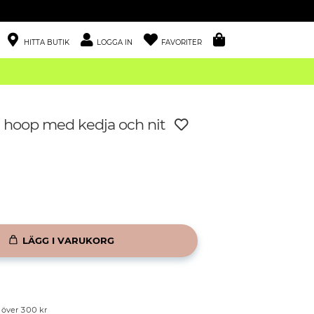
HITTA BUTIK
LOGGA IN
FAVORITER
 hoop med kedja och nit
LÄGG I VARUKORG
p över 300 kr