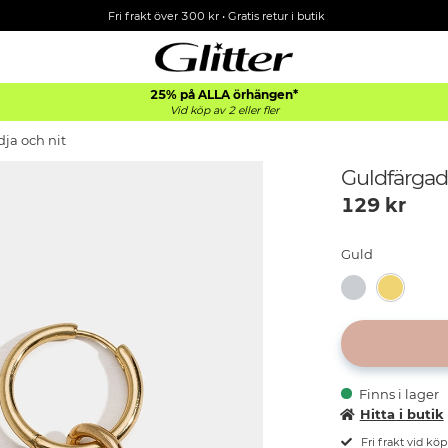
Fri frakt över 300 kr
•
Gratis retur i butik
25% på ALLA
örhängen*
Vid köp av 2 eller fler
ja och nit
Guldfärgad
129
kr
Guld
Finns i lager
Hitta i butik
Fri frakt vid kö