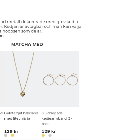
gad metall dekorerade med grov kedja
er. Kedjan är avtagbar och man kan välja
a hoopsen som de är.
on
MATCHA MED
ed
Guldfärgat halsband
Guldfärgade
med litet hjärta
kedjearmband, 3-
pack
129 kr
129 kr