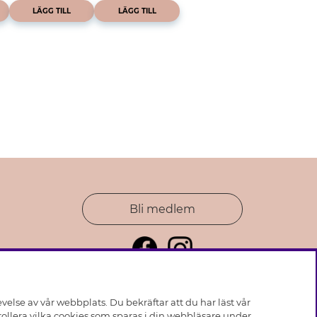
LÄGG TILL
LÄGG TILL
Bli medlem
else av vår webbplats. Du bekräftar att du har läst vår
ollera vilka cookies som sparas i din webbläsare under