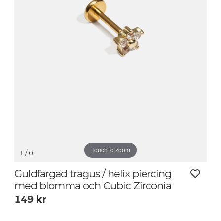
Touch to zoom
1
/ 0
Guldfärgad tragus / helix piercing
med blomma och Cubic Zirconia
149
kr