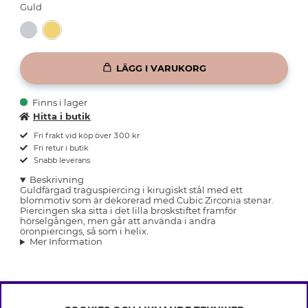
Guld
LÄGG I VARUKORG
Finns i lager
Hitta i butik
Fri frakt vid köp över 300 kr
Fri retur i butik
Snabb leverans
Beskrivning
Guldfärgad traguspiercing i kirugiskt stål med ett
blommotiv som är dekorerad med Cubic Zirconia stenar.
Piercingen ska sitta i det lilla broskstiftet framför
hörselgången, men går att använda i andra
öronpiercings, så som i helix.
Mer Information