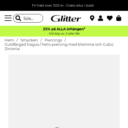
Fri frakt över 300 kr
•
Gratis retur i butik
25% på ALLA
örhängen*
Vid köp av 2 eller fler
Hem
Smycken
Piercings
Guldfärgad tragus / helix piercing med blomma och Cubic
Zirconia