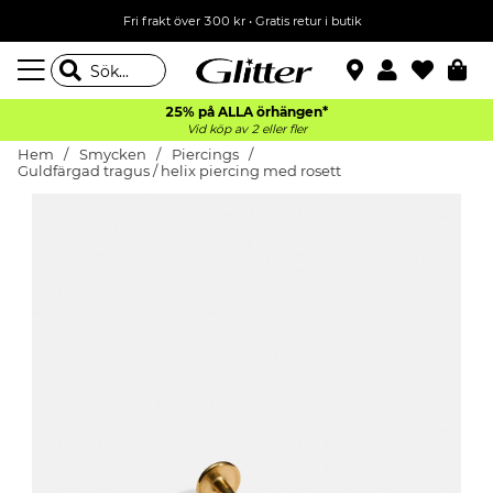
Fri frakt över 300 kr
•
Gratis retur i butik
25% på ALLA
örhängen*
Vid köp av 2 eller fler
Hem
Smycken
Piercings
Guldfärgad tragus / helix piercing med rosett