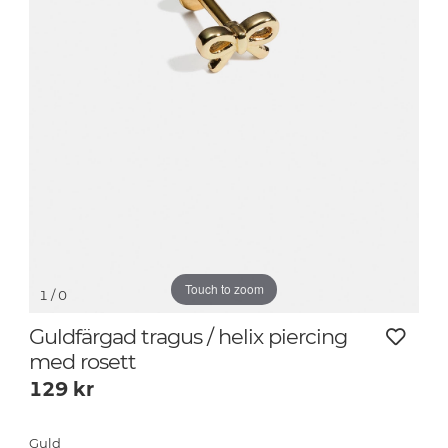
Touch to zoom
1
/ 0
Guldfärgad tragus / helix piercing
med rosett
129
kr
Guld