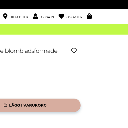
HITTA BUTIK
LOGGA IN
FAVORITER
de blombladsformade
LÄGG I VARUKORG