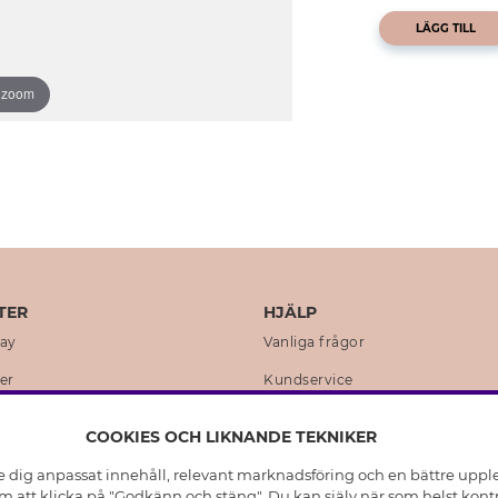
LÄGG TILL
o zoom
TER
HJÄLP
day
Vanliga frågor
er
Kundservice
en
Retur & Ångra Köp
COOKIES OCH LIKNANDE TEKNIKER
istoria
Skötselråd äkta silver
e dig anpassat innehåll, relevant marknadsföring och en bättre upplev
t
Skötselråd skinnhandskar
 att klicka på "Godkänn och stäng". Du kan själv när som helst kontr