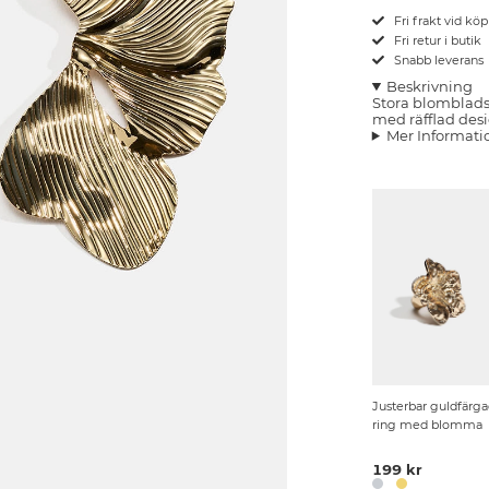
Fri frakt vid kö
Fri retur i butik
Snabb leverans
Beskrivning
Stora blomblads
med räfflad desi
Mer Informati
Justerbar guldfärg
ring med blomma
199 kr