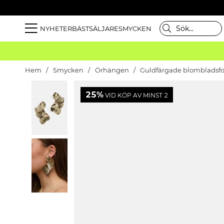
NYHETER
BÄSTSÄLJARE
SMYCKEN
Hem
Smycken
Örhängen
Guldfärgade blombladsf
25%
VID KÖP AV MINST 2