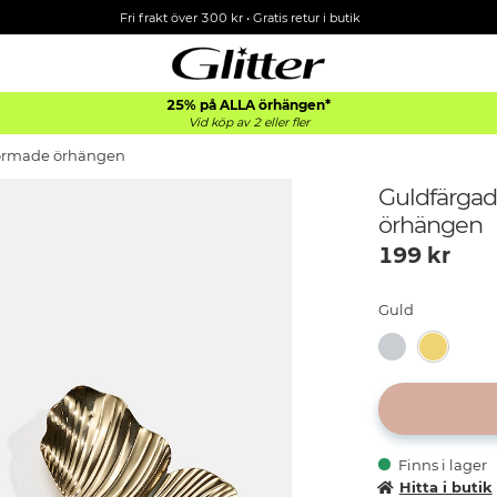
Fri frakt över 300 kr
•
Gratis retur i butik
25% på ALLA
örhängen*
Vid köp av 2 eller fler
ormade örhängen
Guldfärga
örhängen
199
kr
Guld
Finns i lager
Hitta i butik