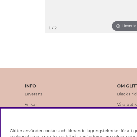
Hover t
1
/ 2
INFO
OM GLIT
Leverans
Black Fri
Villkor
Våra butik
Integritetspolicy
Varumärk
Cookies
Företagsh
Glitter använder cookies och liknande lagringstekniker för att g
Medlemsvillkor
Hållbarhe
cookiepolicy och samtycker till vår användning av cookies genom