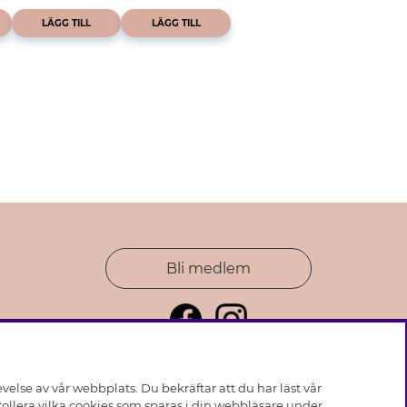
LÄGG TILL
LÄGG TILL
Bli medlem
else av vår webbplats. Du bekräftar att du har läst vår
ollera vilka cookies som sparas i din webbläsare under