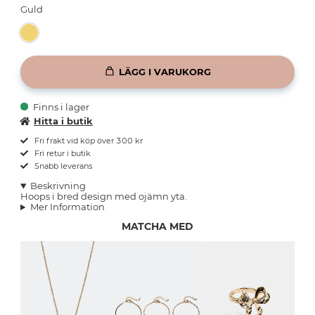
Guld
LÄGG I VARUKORG
Finns i lager
Hitta i butik
Fri frakt vid köp över 300 kr
Fri retur i butik
Snabb leverans
Beskrivning
Hoops i bred design med ojämn yta.
Mer Information
MATCHA MED