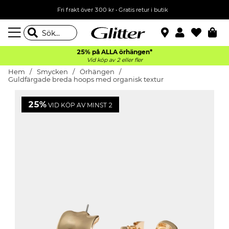
Fri frakt över 300 kr
•
Gratis retur i butik
25% på ALLA
örhängen*
Vid köp av 2 eller fler
Hem
Smycken
Örhängen
Guldfärgade breda hoops med organisk textur
25%
VID KÖP AV MINST 2