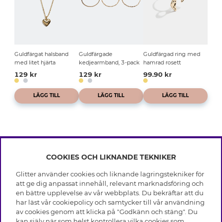
Guldfärgat halsband
Guldfärgade
Guldfärgad ring med
med litet hjärta
kedjearmband, 3-pack
hamrad rosett
129 kr
129 kr
99.90 kr
LÄGG TILL
LÄGG TILL
LÄGG TILL
COOKIES OCH LIKNANDE TEKNIKER
INFO
Glitter använder cookies och liknande lagringstekniker för
Leverans
att ge dig anpassat innehåll, relevant marknadsföring och
OM GLITTER
Villkor
en bättre upplevelse av vår webbplats. Du bekräftar att du
Integritetspolicy
har läst vår cookiepolicy och samtycker till vår användning
Black Friday
Cookies
av cookies genom att klicka på "Godkänn och stäng". Du
HJÄLP
Våra butiker
kan själv när som helst kontrollera vilka cookies som
Medlemsvillkor