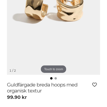
Touch to zoom
1
/ 2
Guldfärgade breda hoops med
organisk textur
99.90
kr