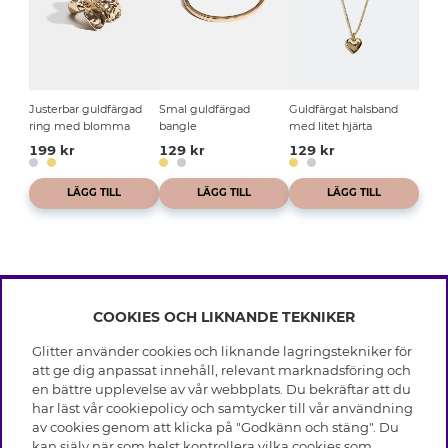
Justerbar guldfärgad
Smal guldfärgad
Guldfärgat halsband
ring med blomma
bangle
med litet hjärta
199 kr
129 kr
129 kr
LÄGG TILL
LÄGG TILL
LÄGG TILL
COOKIES OCH LIKNANDE TEKNIKER
INFO
Glitter använder cookies och liknande lagringstekniker för
Leverans
att ge dig anpassat innehåll, relevant marknadsföring och
OM GLITTER
Villkor
en bättre upplevelse av vår webbplats. Du bekräftar att du
Integritetspolicy
har läst vår cookiepolicy och samtycker till vår användning
Black Friday
Cookies
av cookies genom att klicka på "Godkänn och stäng". Du
HJÄLP
Våra butiker
kan själv när som helst kontrollera vilka cookies som
Medlemsvillkor