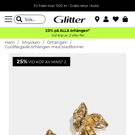
Fri frakt över 300 kr
•
Gratis retur i butik
25% på ALLA
örhängen*
Vid köp av 2 eller fler
Hem
Smycken
Örhängen
Guldfärgade örhängen med bladformer
25%
VID KÖP AV MINST 2