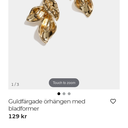
Touch to zoom
1
/ 3
Guldfärgade örhängen med
bladformer
129
kr