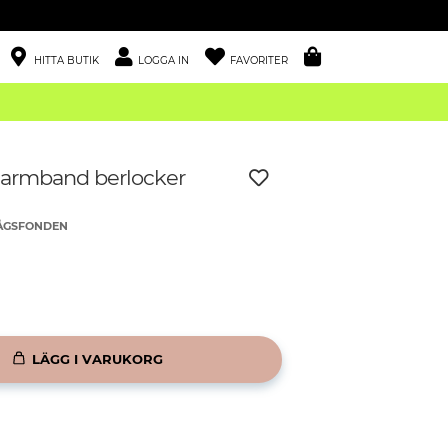
HITTA BUTIK
LOGGA IN
FAVORITER
 armband berlocker
BÅGSFONDEN
LÄGG I VARUKORG