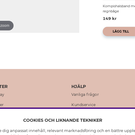
Kompishalsband m
regnbåge
149 kr
o zoom
LÄGG TILL
TER
HJÄLP
day
Vanliga frågor
er
Kundservice
en
Retur & Ångra Köp
COOKIES OCH LIKNANDE TEKNIKER
istoria
Skötselråd äkta silver
e dig anpassat innehåll, relevant marknadsföring och en bättre upplev