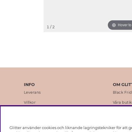
Hover t
1
/ 2
INFO
OM GLIT
Leverans
Black Fri
Villkor
Våra butik
Integritetspolicy
Varumärk
Cookies
Företagsh
Glitter använder cookies och liknande lagringstekniker för att g