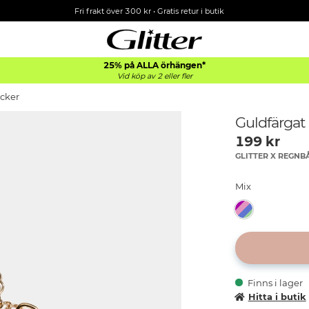
Fri frakt över 300 kr
•
Gratis retur i butik
25% på ALLA
örhängen*
Vid köp av 2 eller fler
cker
Guldfärgat
199
kr
GLITTER X REGN
Mix
Finns i lager
Hitta i butik