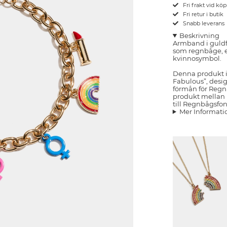
Fri frakt vid kö
Fri retur i butik
Snabb leverans
Beskrivning
Armband i guldf
som regnbåge, e
kvinnosymbol.
Denna produkt in
Fabulous”, desig
förmån för Regn
produkt mellan 2
till Regnbågsfo
Mer Informati