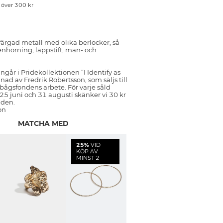
p över 300 kr
ärgad metall med olika berlocker, så
nhörning, läppstift, man- och
går i Pridekollektionen “I Identify as
nad av Fredrik Robertsson, som säljs till
bågsfondens arbete. För varje såld
5 juni och 31 augusti skänker vi 30 kr
nden.
on
MATCHA MED
25%
VID
KÖP AV
MINST 2