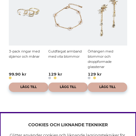
3-pack ringar med
Guldfärgat armband
Örhängen med
stjärnor och månar
med vita blommor
blommor och
droppformade
glasstenar
99.90 kr
129 kr
129 kr
LÄGG TILL
LÄGG TILL
LÄGG TILL
COOKIES OCH LIKNANDE TEKNIKER
INFO
Glitter använder cookies och liknande lagringstekniker för