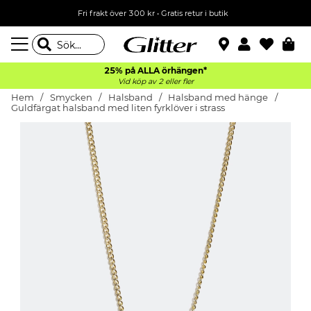
Fri frakt över 300 kr
•
Gratis retur i butik
25% på ALLA
örhängen*
Vid köp av 2 eller fler
Hem
Smycken
Halsband
Halsband med hänge
Guldfärgat halsband med liten fyrklöver i strass