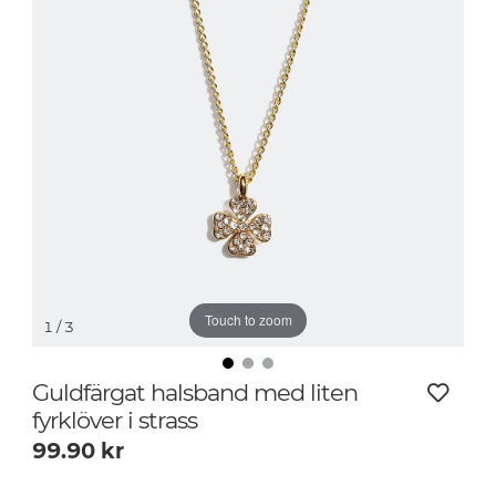
Touch to zoom
1
/ 3
Guldfärgat halsband med liten
fyrklöver i strass
99.90
kr