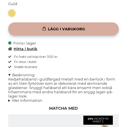
Guld
LÄGG I VARUKORG
Finns i lager
Hitta i butik
Fri frakt vid köp över 300 kr
Fri retur i butik
Snabb leverans
Beskrivning
Kedjehalsband i guldfärgad metall med en berlock i form
av en liten fyrklöver som är dekorerat med skimrande
glasstenar. Snyggt halsband att bära ensamt men också
tillsammans med andra halsband för en snygg lager-på-
lager look.
Mer Information
MATCHA MED
25%
VID KÖP AV
MINST 2