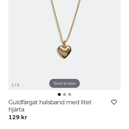
Touch to zoom
1
/ 3
Guldfärgat halsband med litet
hjärta
129
kr