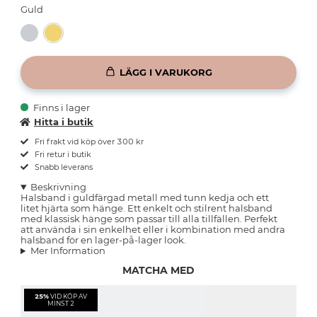
Guld
LÄGG I VARUKORG
Finns i lager
Hitta i butik
Fri frakt vid köp över 300 kr
Fri retur i butik
Snabb leverans
Beskrivning
Halsband i guldfärgad metall med tunn kedja och ett
litet hjärta som hänge. Ett enkelt och stilrent halsband
med klassisk hänge som passar till alla tillfällen. Perfekt
att använda i sin enkelhet eller i kombination med andra
halsband för en lager-på-lager look.
Mer Information
MATCHA MED
25%
VID KÖP AV
MINST 2