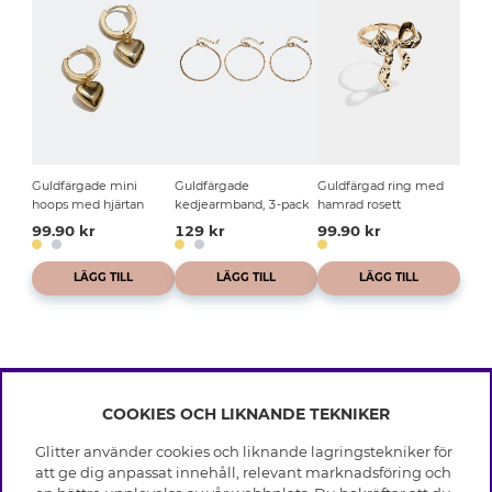
Guldfärgade mini
Guldfärgade
Guldfärgad ring med
hoops med hjärtan
kedjearmband, 3-pack
hamrad rosett
99.90 kr
129 kr
99.90 kr
LÄGG TILL
LÄGG TILL
LÄGG TILL
COOKIES OCH LIKNANDE TEKNIKER
INFO
Glitter använder cookies och liknande lagringstekniker för
Leverans
att ge dig anpassat innehåll, relevant marknadsföring och
OM GLITTER
Villkor