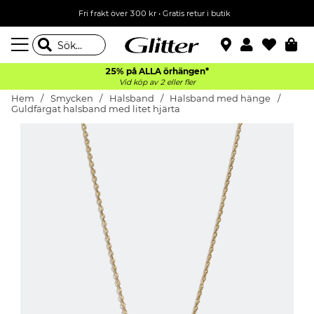
Fri frakt över 300 kr
•
Gratis retur i butik
25% på ALLA
örhängen*
Vid köp av 2 eller fler
Hem
Smycken
Halsband
Halsband med hänge
Guldfärgat halsband med litet hjärta