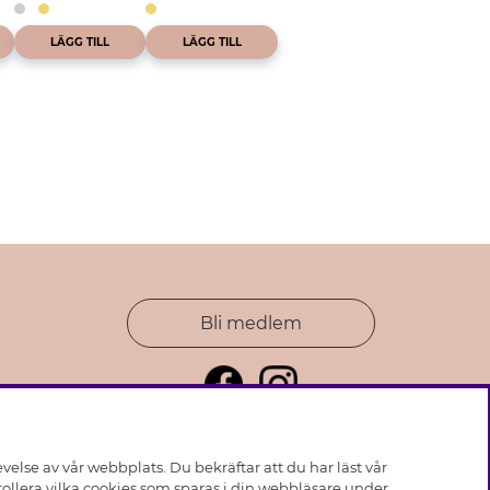
LÄGG TILL
LÄGG TILL
Bli medlem
else av vår webbplats. Du bekräftar att du har läst vår
ollera vilka cookies som sparas i din webbläsare under