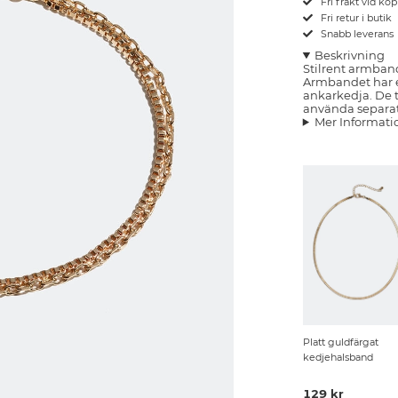
Fri frakt vid kö
Fri retur i butik
Snabb leverans
Beskrivning
Stilrent armban
Armbandet har e
ankarkedja. De t
använda separat
Mer Informati
Platt guldfärgat
kedjehalsband
129 kr