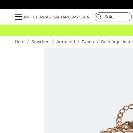
NYHETER
BÄSTSÄLJARE
SMYCKEN
Hem
Smycken
Armband
Tunna
Guldfärgat ked