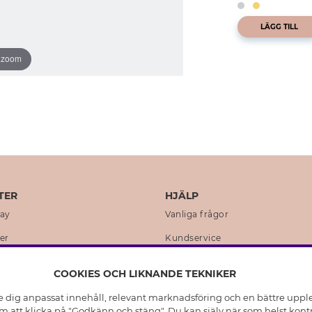
LÄGG TILL
o zoom
TER
HJÄLP
day
Vanliga frågor
er
Kundservice
en
Retur & Ångra Köp
COOKIES OCH LIKNANDE TEKNIKER
istoria
Skötselråd äkta silver
e dig anpassat innehåll, relevant marknadsföring och en bättre upplev
t
Skötselråd skinnhandskar
 att klicka på "Godkänn och stäng". Du kan själv när som helst kontr