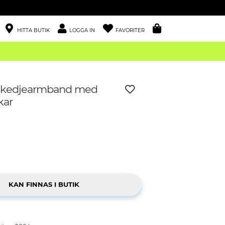
HITTA BUTIK
LOGGA IN
FAVORITER
t kedjearmband med
kar