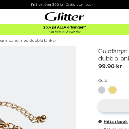
Fri frakt över 300 kr
•
Gratis retur i butik
25% på ALLA
örhängen*
Vid köp av 2 eller fler
jearmband med dubbla länkar
Guldfärga
dubbla län
99.90
kr
Guld
Hitta i butik