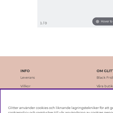
Hover t
1
/ 0
INFO
OM GLIT
Leverans
Black Fri
Villkor
Våra butik
Integritetspolicy
Varumärk
Cookies
Företagsh
Glitter använder cookies och liknande lagringstekniker för att g
Medlemsvillkor
Hållbarhe
cookiepolicy och samtycker till vår användning av cookies genom