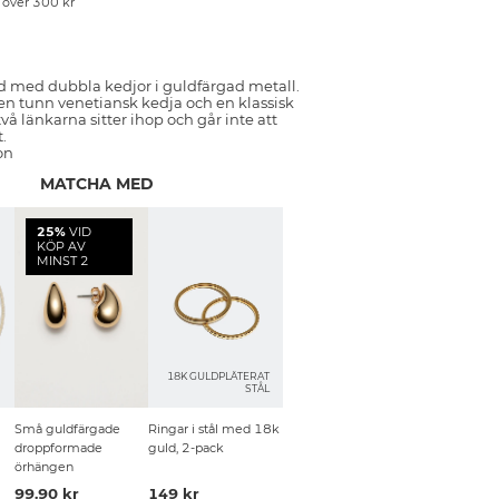
p över 300 kr
d med dubbla kedjor i guldfärgad metall.
n tunn venetiansk kedja och en klassisk
vå länkarna sitter ihop och går inte att
.
on
MATCHA MED
25%
VID
KÖP AV
MINST 2
18K GULDPLÄTERAT
STÅL
Små guldfärgade
Ringar i stål med 18k
droppformade
guld, 2-pack
örhängen
99.90 kr
149 kr