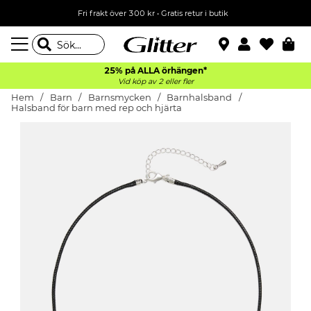
Fri frakt över 300 kr
•
Gratis retur i butik
25% på ALLA
örhängen*
Vid köp av 2 eller fler
Hem
Barn
Barnsmycken
Barnhalsband
Halsband för barn med rep och hjärta