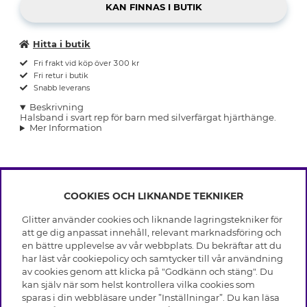
Hitta i butik
Fri frakt vid köp över 300 kr
Fri retur i butik
Snabb leverans
Beskrivning
Halsband i svart rep för barn med silverfärgat hjärthänge.
Mer Information
COOKIES OCH LIKNANDE TEKNIKER
INFO
Glitter använder cookies och liknande lagringstekniker för
Leverans
att ge dig anpassat innehåll, relevant marknadsföring och
OM GLITTER
Villkor
en bättre upplevelse av vår webbplats. Du bekräftar att du
Integritetspolicy
har läst vår cookiepolicy och samtycker till vår användning
Black Friday
Cookies
av cookies genom att klicka på "Godkänn och stäng". Du
HJÄLP
Våra butiker
kan själv när som helst kontrollera vilka cookies som
Medlemsvillkor
Varumärken
sparas i din webbläsare under ”Inställningar”. Du kan läsa
Vanliga frågor
Jobba hos Glitter