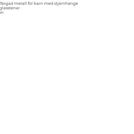
rfärgad metall för barn med stjärnhänge
lasstenar.
on