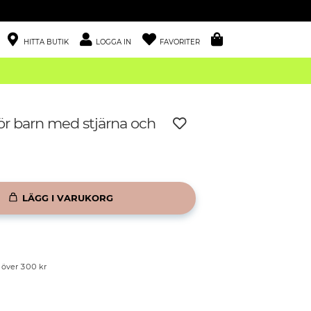
HITTA BUTIK
LOGGA IN
FAVORITER
ör barn med stjärna och
LÄGG I VARUKORG
p över 300 kr