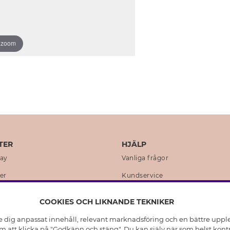
o zoom
TER
HJÄLP
day
Vanliga frågor
er
Kundservice
en
Retur & Ångra Köp
COOKIES OCH LIKNANDE TEKNIKER
istoria
Skötselråd äkta silver
e dig anpassat innehåll, relevant marknadsföring och en bättre upplev
t
Skötselråd skinnhandskar
 att klicka på "Godkänn och stäng". Du kan själv när som helst kontr