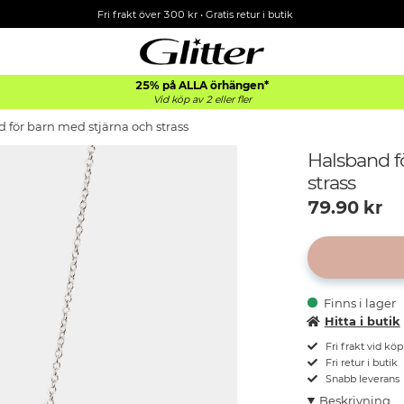
Fri frakt över 300 kr
•
Gratis retur i butik
25% på ALLA
örhängen*
Vid köp av 2 eller fler
 för barn med stjärna och strass
Halsband f
strass
79.90
kr
Finns i lager
Hitta i butik
Fri frakt vid kö
Fri retur i butik
Snabb leverans
Beskrivning