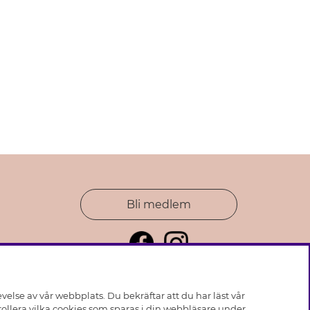
Bli medlem
else av vår webbplats. Du bekräftar att du har läst vår
ollera vilka cookies som sparas i din webbläsare under