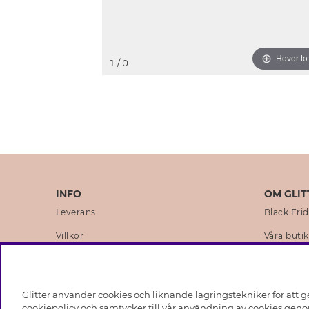
Hover t
1
/ 0
INFO
OM GLIT
Leverans
Black Fri
Villkor
Våra butik
Integritetspolicy
Varumärk
Cookies
Företagsh
Glitter använder cookies och liknande lagringstekniker för att g
Medlemsvillkor
Hållbarhe
cookiepolicy och samtycker till vår användning av cookies genom