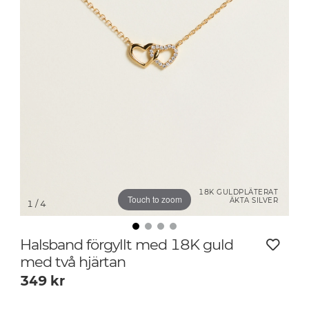
18K GULDPLÄTERAT
Touch to zoom
ÄKTA SILVER
1
/ 4
Halsband förgyllt med 18K guld
med två hjärtan
349
kr