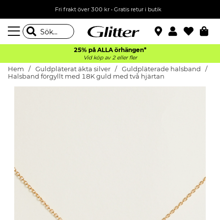
Fri frakt över 300 kr
•
Gratis retur i butik
25% på ALLA
örhängen*
Vid köp av 2 eller fler
Hem
Guldpläterat äkta silver
Guldpläterade halsband
Halsband förgyllt med 18K guld med två hjärtan