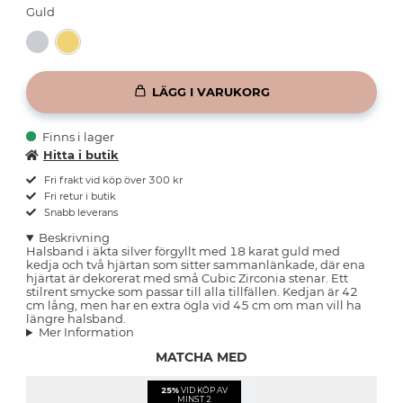
Guld
LÄGG I VARUKORG
Finns i lager
Hitta i butik
Fri frakt vid köp över 300 kr
Fri retur i butik
Snabb leverans
Beskrivning
Halsband i äkta silver förgyllt med 18 karat guld med
kedja och två hjärtan som sitter sammanlänkade, där ena
hjärtat är dekorerat med små Cubic Zirconia stenar. Ett
stilrent smycke som passar till alla tillfällen. Kedjan är 42
cm lång, men har en extra ögla vid 45 cm om man vill ha
längre halsband.
Mer Information
MATCHA MED
25%
VID KÖP AV
MINST 2