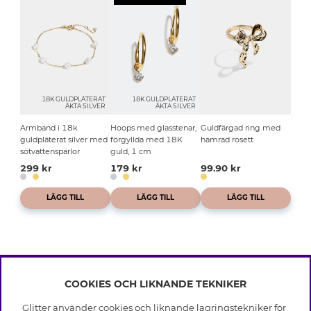
18K GULDPLÄTERAT
18K GULDPLÄTERAT
ÄKTA SILVER
ÄKTA SILVER
Armband i 18k
Hoops med glasstenar,
Guldfärgad ring med
guldpläterat silver med
förgyllda med 18K
hamrad rosett
sötvattenspärlor
guld, 1 cm
299 kr
179 kr
99.90 kr
LÄGG TILL
LÄGG TILL
LÄGG TILL
COOKIES OCH LIKNANDE TEKNIKER
INFO
Glitter använder cookies och liknande lagringstekniker för
Leverans