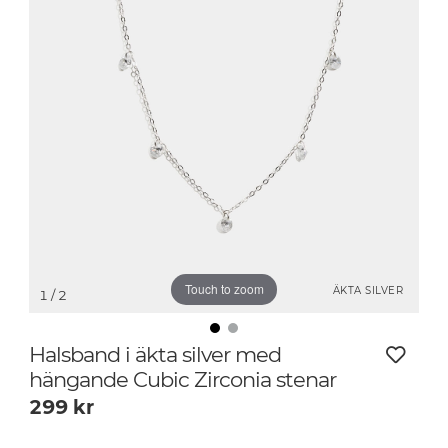
Touch to zoom
ÄKTA SILVER
1
/ 2
Halsband i äkta silver med
hängande Cubic Zirconia stenar
299
kr