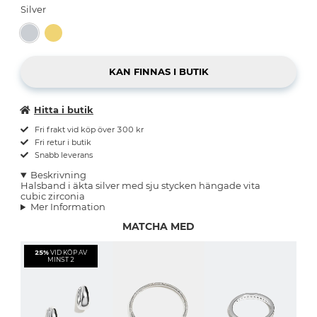
Silver
Hitta i butik
Fri frakt vid köp över 300 kr
Fri retur i butik
Snabb leverans
Beskrivning
Halsband i äkta silver med sju stycken hängade vita
cubic zirconia
Mer Information
MATCHA MED
25%
VID KÖP AV
MINST 2