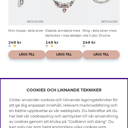
ÄKTA SILVER
ÄKTA SILVER
Mini hoops i äkta silver
Elastisk armband med
Ring i äkta silver med
berlocker i rosa detaljer
vita Cubic Zircona
249 kr
149 kr
249 kr
LÄGG TILL
LÄGG TILL
LÄGG TILL
COOKIES OCH LIKNANDE TEKNIKER
INFO
Glitter använder cookies och liknande lagringstekniker för
Leverans
att ge dig anpassat innehåll, relevant marknadsföring och
OM GLITTER
Villkor
en bättre upplevelse av vår webbplats. Du bekräftar att du
Integritetspolicy
har läst vår cookiepolicy och samtycker till vår användning
Black Friday
Cookies
av cookies genom att klicka på "Godkänn och stäng". Du
HJÄLP
Våra butiker
kan själv när som helst kontrollera vilka cookies som
Medlemsvillkor