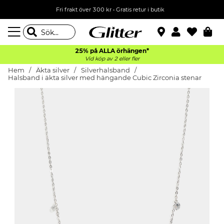
Fri frakt över 300 kr
•
Gratis retur i butik
25% på ALLA
örhängen*
Vid köp av 2 eller fler
Hem
Äkta silver
Silverhalsband
Halsband i äkta silver med hängande Cubic Zirconia stenar