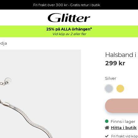
Fri frakt över 300 kr
•
Gratis retur i butik
25% på ALLA
örhängen*
Vid köp av 2 eller fler
edja
Halsband i
299
kr
Silver
Finns i lager
Hitta i butik
Fri frakt vid kö