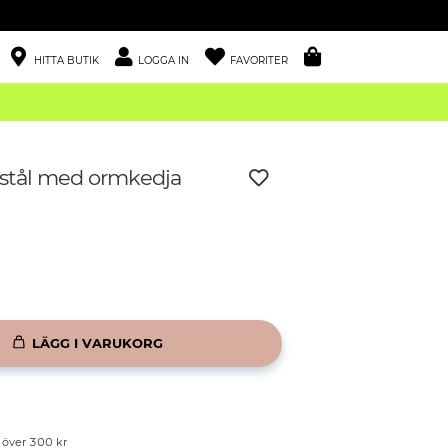
HITTA BUTIK
LOGGA IN
FAVORITER
 stål med ormkedja
LÄGG I VARUKORG
p över 300 kr