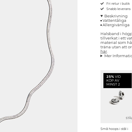
Fri retur i butik
Snabb leverans
Beskrivning
Vattentåliga
Allergivänliga
Halsband i högpol
tillverkat i ett v
material som hå
träna utan att or
här
.
Mer Informati
25%
VID
KÖP AV
MINST 2
STÅ
Små hoops i stål i