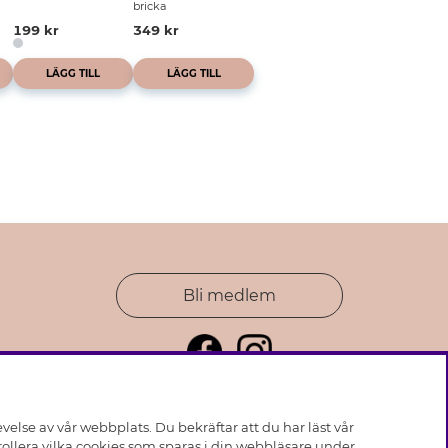
bricka
199 kr
349 kr
LÄGG TILL
LÄGG TILL
Bli medlem
else av vår webbplats. Du bekräftar att du har läst vår
ollera vilka cookies som sparas i din webbläsare under