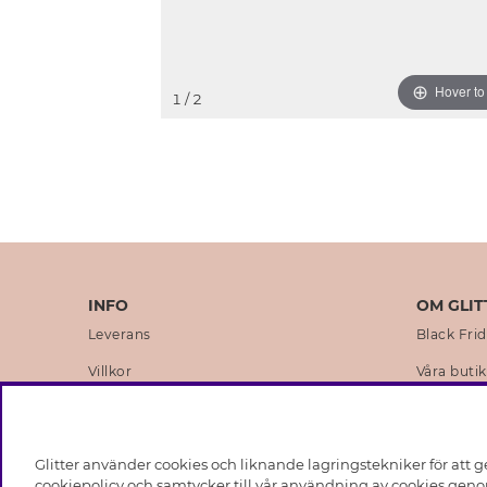
Hover t
1
/ 2
INFO
OM GLIT
Leverans
Black Fri
Villkor
Våra butik
Integritetspolicy
Varumärk
Cookies
Företagsh
Glitter använder cookies och liknande lagringstekniker för att g
Medlemsvillkor
Hållbarhe
cookiepolicy och samtycker till vår användning av cookies genom