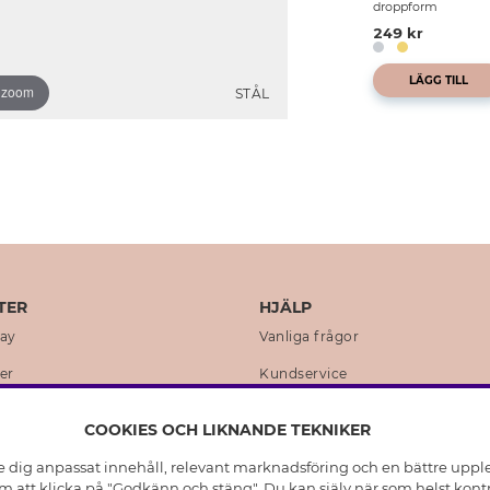
droppform
249 kr
LÄGG TILL
o zoom
STÅL
TER
HJÄLP
day
Vanliga frågor
er
Kundservice
en
Retur & Ångra Köp
COOKIES OCH LIKNANDE TEKNIKER
istoria
Skötselråd äkta silver
e dig anpassat innehåll, relevant marknadsföring och en bättre upplev
t
Skötselråd skinnhandskar
 att klicka på "Godkänn och stäng". Du kan själv när som helst kontr