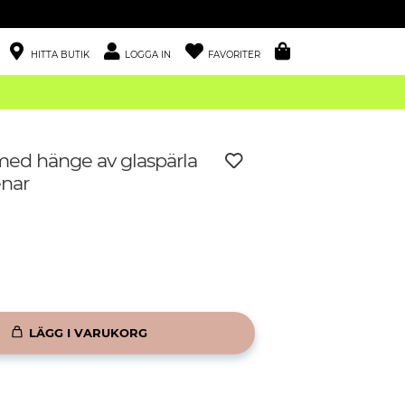
HITTA BUTIK
LOGGA IN
FAVORITER
ed hänge av glaspärla
enar
LÄGG I VARUKORG