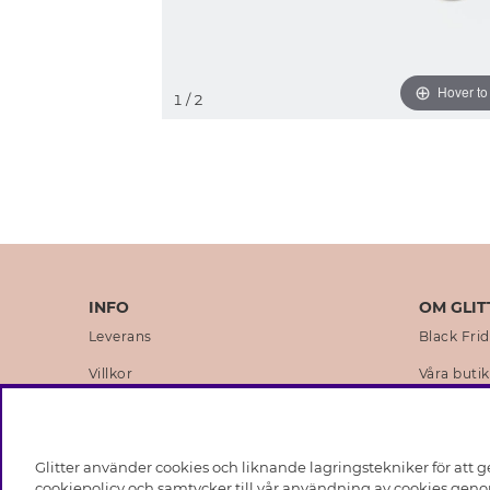
Hover t
1
/ 2
INFO
OM GLIT
Leverans
Black Fri
Villkor
Våra butik
Integritetspolicy
Varumärk
Cookies
Företagsh
Glitter använder cookies och liknande lagringstekniker för att g
Medlemsvillkor
Hållbarhe
cookiepolicy och samtycker till vår användning av cookies genom