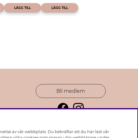
LÄGG TILL
LÄGG TILL
Bli medlem
else av vår webbplats. Du bekräftar att du har läst vår
ollera vilka cookies som sparas i din webbläsare under