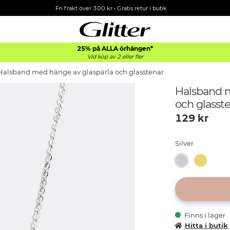
Fri frakt över 300 kr
•
Gratis retur i butik
25% på ALLA
örhängen*
Vid köp av 2 eller fler
Halsband med hänge av glaspärla och glasstenar
Halsband m
och glasst
129
kr
Silver
Finns i lager
Hitta i butik