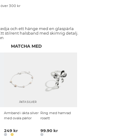
p över 300 kr
dja och ett hänge med en glaspärla
Ett stilrent halsband med skimrig detalj.
on
MATCHA MED
ÄKTA SILVER
Armband i äkta silver
Ring med hamrad
med ovala pärlor
rosett
249 kr
99.90 kr