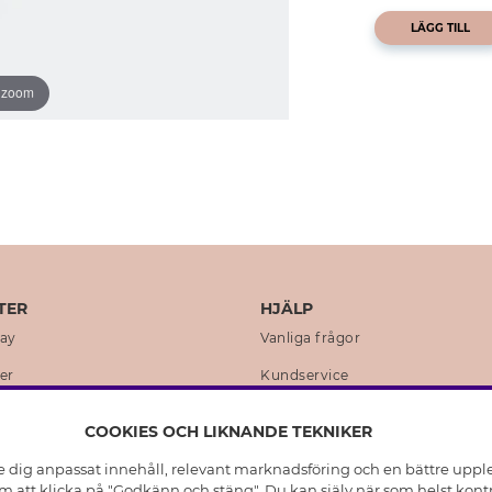
LÄGG TILL
o zoom
TER
HJÄLP
day
Vanliga frågor
er
Kundservice
en
Retur & Ångra Köp
COOKIES OCH LIKNANDE TEKNIKER
istoria
Skötselråd äkta silver
e dig anpassat innehåll, relevant marknadsföring och en bättre upplev
t
Skötselråd skinnhandskar
 att klicka på "Godkänn och stäng". Du kan själv när som helst kontr