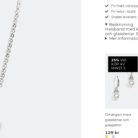
Fri frakt vid kö
Fri retur i butik
Snabb leverans
Beskrivning
Halsband med ke
och glasstenar. 
Mer Informati
25%
VID
KÖP AV
MINST 2
Örhängen med
glasstenar och
glaspärlor
129 kr