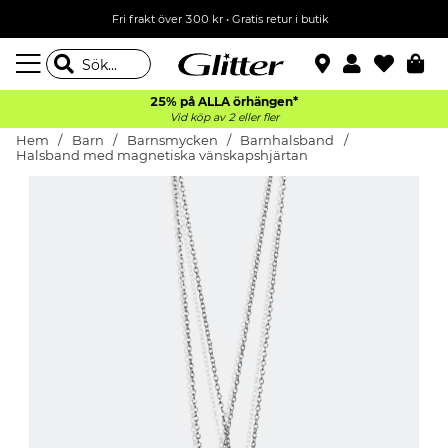
Fri frakt över 300 kr
•
Gratis retur i butik
25% på ALLA
örhängen*
Vid köp av 2 eller fler
Hem
Barn
Barnsmycken
Barnhalsband
Halsband med magnetiska vänskapshjärtan