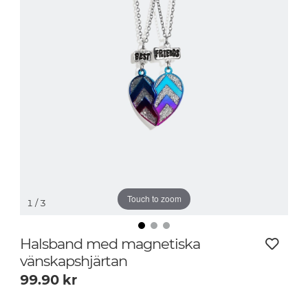
Touch to zoom
1
/ 3
Halsband med magnetiska
vänskapshjärtan
99.90
kr