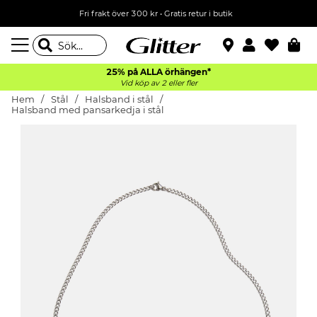
Fri frakt över 300 kr
•
Gratis retur i butik
25% på ALLA
örhängen*
Vid köp av 2 eller fler
Hem
Stål
Halsband i stål
Halsband med pansarkedja i stål