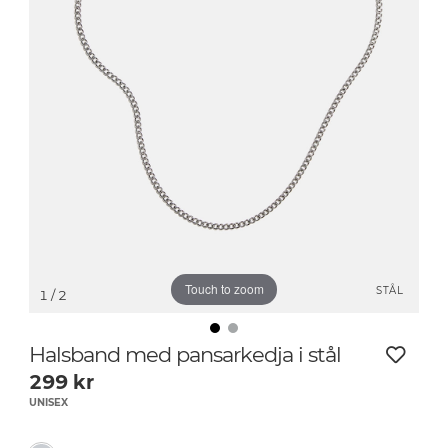
Touch to zoom
STÅL
1
/ 2
Halsband med pansarkedja i stål
299
kr
UNISEX