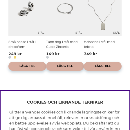
STÅL
STÅL
STÅL
Små hoops i stål i
Tunn ring i stål med
Halsband i stål med
droppform
Cubic Zirconia
bricka
249 kr
149 kr
349 kr
LÄGG TILL
LÄGG TILL
LÄGG TILL
COOKIES OCH LIKNANDE TEKNIKER
INFO
Glitter använder cookies och liknande lagringstekniker för
Leverans
att ge dig anpassat innehåll, relevant marknadsföring och
OM GLITTER
Villkor
en bättre upplevelse av vår webbplats. Du bekräftar att du
Integritetspolicy
har läst vår cookiepolicy och samtycker till vår användning
Black Friday