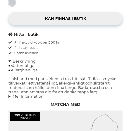
Hitta i butik
Fri frakt vid köp över 300 kr
Fri retur i butik
Snabb leverans
Beskrivning
Vattentåliga
Allergivänliga
Halsband med pansarkedja i rostfritt stål. Tidlöst smycke
tillverkat i ett vattentåligt, allergivänligt och slitstarkt
material som håller dem fina länge. Bada, duscha och
träna utan att oroa dig för att de ska tappa färg.
Mer Information
MATCHA MED
25%
VID KÖP AV
MINST 2