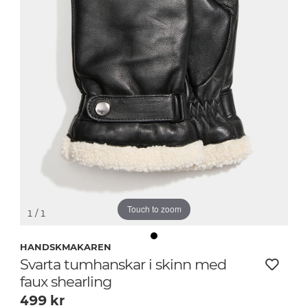
Touch to zoom
1
/ 1
HANDSKMAKAREN
Svarta tumhanskar i skinn med
faux shearling
499
kr