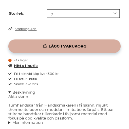
Storlek:
Storleksguide
LÄGG I VARUKORG
Få i lager
Hitta i butik
Fri frakt vid köp över 300 kr
Fri retur i butik
Snabb leverans
Beskrivning
Äkta skinn
Tumhandskar från Handskmakaren i fårskinn, mjukt
thermolitefoder och muddar i imitiations fårpäls. Ett par
stilrena handskar tillverkade i följsamt material med
fokus på god kvalite och passform.
Mer Information