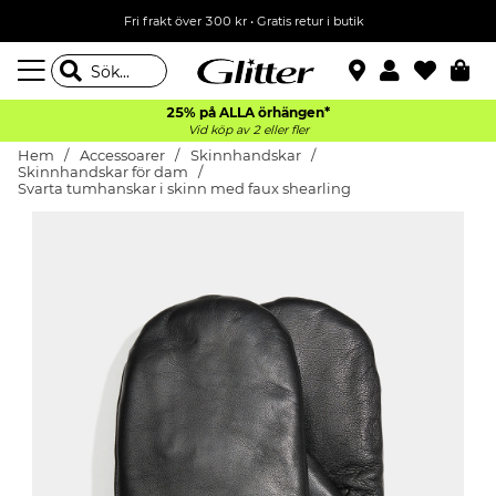
Fri frakt över 300 kr
•
Gratis retur i butik
25% på ALLA
örhängen*
Vid köp av 2 eller fler
Hem
Accessoarer
Skinnhandskar
Skinnhandskar för dam
Svarta tumhanskar i skinn med faux shearling