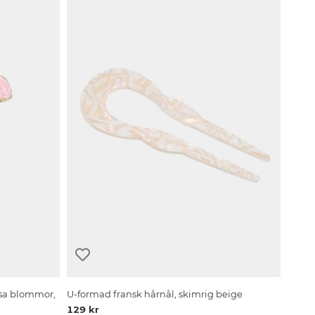
sa blommor,
U-formad fransk hårnål, skimrig beige
129 kr