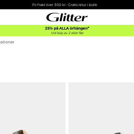
Fri frakt över 300 kr
•
Gratis retur i butik
25% på ALLA
örhängen*
Vid köp av 2 eller fler
ationer