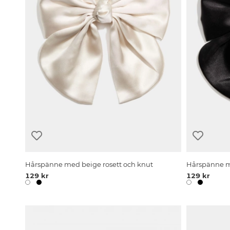
Hårspänne med beige rosett och knut
Hårspänne me
129 kr
129 kr