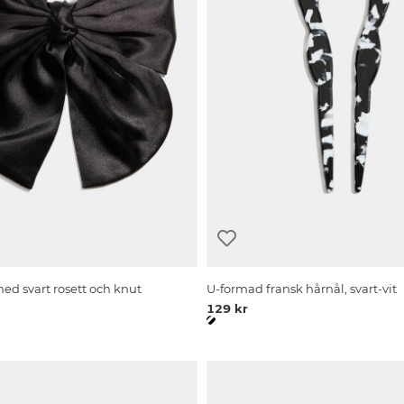
d svart rosett och knut
U-formad fransk hårnål, svart-vit
129 kr