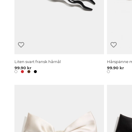
Liten svart fransk hårnål
Hårspänne m
99.90 kr
99.90 kr