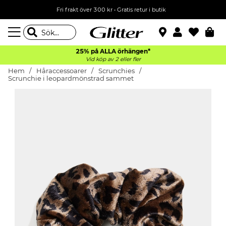
Fri frakt över 300 kr
•
Gratis retur i butik
25% på ALLA
örhängen*
Vid köp av 2 eller fler
Hem
Håraccessoarer
Scrunchies
Scrunchie i leopardmönstrad sammet