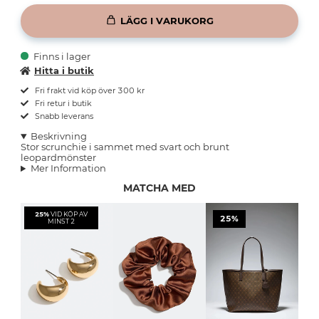
LÄGG I VARUKORG
Finns i lager
Hitta i butik
Fri frakt vid köp över 300 kr
Fri retur i butik
Snabb leverans
Beskrivning
Stor scrunchie i sammet med svart och brunt
leopardmönster
Mer Information
MATCHA MED
25%
VID KÖP AV
25%
MINST 2