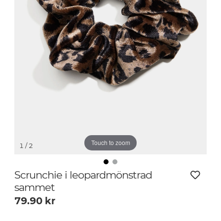
Touch to zoom
1
/ 2
Scrunchie i leopardmönstrad
sammet
79.90
kr