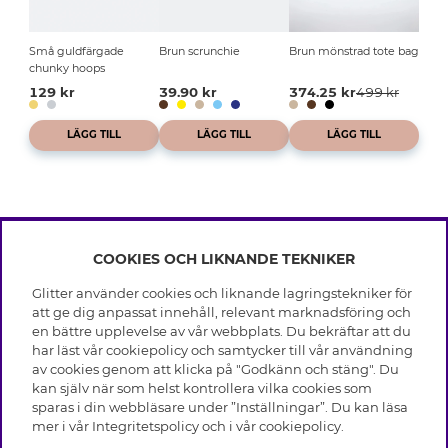
Små guldfärgade
Brun scrunchie
Brun mönstrad tote bag
chunky hoops
129 kr
39.90 kr
374.25 kr
499 kr
LÄGG TILL
LÄGG TILL
LÄGG TILL
COOKIES OCH LIKNANDE TEKNIKER
INFO
Glitter använder cookies och liknande lagringstekniker för
Leverans
att ge dig anpassat innehåll, relevant marknadsföring och
OM GLITTER
Villkor
en bättre upplevelse av vår webbplats. Du bekräftar att du
Integritetspolicy
har läst vår cookiepolicy och samtycker till vår användning
Black Friday
Cookies
av cookies genom att klicka på "Godkänn och stäng". Du
HJÄLP
Våra butiker
kan själv när som helst kontrollera vilka cookies som
Medlemsvillkor
Varumärken
sparas i din webbläsare under ”Inställningar”. Du kan läsa
Vanliga frågor
Jobba hos Glitter
Företagshistoria
mer i vår
Integritetspolicy
och i vår
cookiepolicy
.
Kundservice
Återkallelse
Hållbarhet