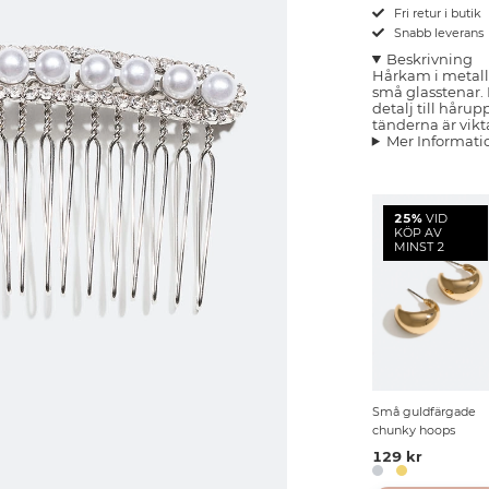
Fri retur i butik
Snabb leverans
Beskrivning
Hårkam i metall
små glasstenar.
detalj till hår
tänderna är vik
Mer Informati
25%
VID
KÖP AV
MINST 2
Små guldfärgade
chunky hoops
129 kr