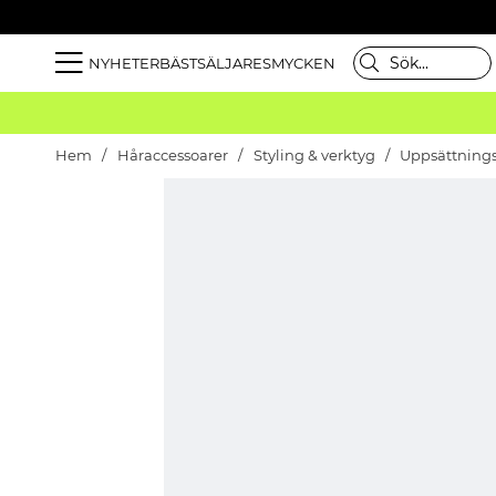
NYHETER
BÄSTSÄLJARE
SMYCKEN
Hem
Håraccessoarer
Styling & verktyg
Uppsättning