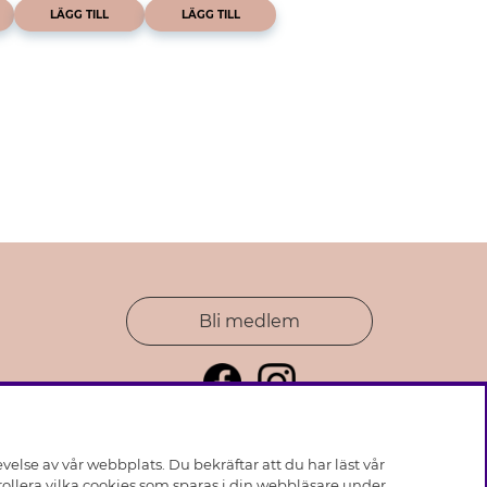
LÄGG TILL
LÄGG TILL
Bli medlem
else av vår webbplats. Du bekräftar att du har läst vår
ollera vilka cookies som sparas i din webbläsare under