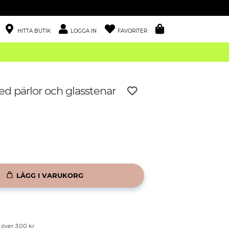
HITTA BUTIK
LOGGA IN
FAVORITER
 pärlor och glasstenar
LÄGG I VARUKORG
p över 300 kr