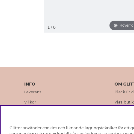
Hover t
1
/ 0
INFO
OM GLIT
Leverans
Black Fri
Villkor
Våra butik
Integritetspolicy
Varumärk
Cookies
Företagsh
Glitter använder cookies och liknande lagringstekniker för att g
Medlemsvillkor
Hållbarhe
cookiepolicy och samtycker till vår användning av cookies genom