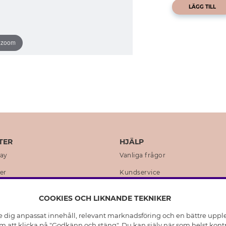
LÄGG TILL
o zoom
TER
HJÄLP
day
Vanliga frågor
er
Kundservice
en
Retur & Ångra Köp
COOKIES OCH LIKNANDE TEKNIKER
istoria
Skötselråd äkta silver
e dig anpassat innehåll, relevant marknadsföring och en bättre upplev
t
Skötselråd skinnhandskar
 att klicka på "Godkänn och stäng". Du kan själv när som helst kontr