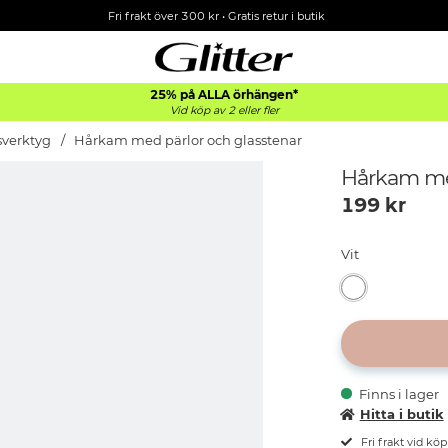
Fri frakt över 300 kr
•
Gratis retur i butik
25% på ALLA
örhängen*
Vid köp av 2 eller fler
sverktyg
Hårkam med pärlor och glasstenar
Hårkam med
199
kr
Vit
Finns i lager
Hitta i butik
Fri frakt vid kö