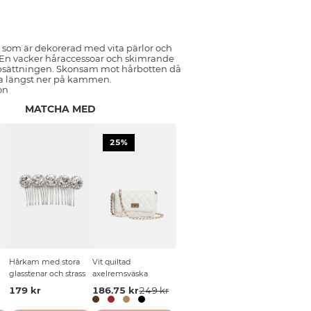
 som är dekorerad med vita pärlor och
 En vacker håraccessoar och skimrande
uppsättningen. Skonsam mot hårbotten då
ta längst ner på kammen.
on
MATCHA MED
25%
Hårkam med stora
Vit quiltad
glasstenar och strass
axelremsväska
179 kr
186.75 kr
249 kr