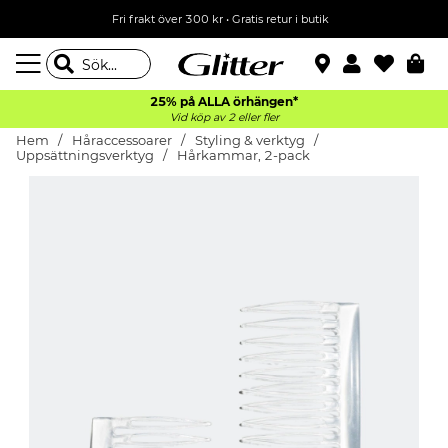
Fri frakt över 300 kr
•
Gratis retur i butik
25% på ALLA
örhängen*
Vid köp av 2 eller fler
Hem
Håraccessoarer
Styling & verktyg
Uppsättningsverktyg
Hårkammar, 2-pack