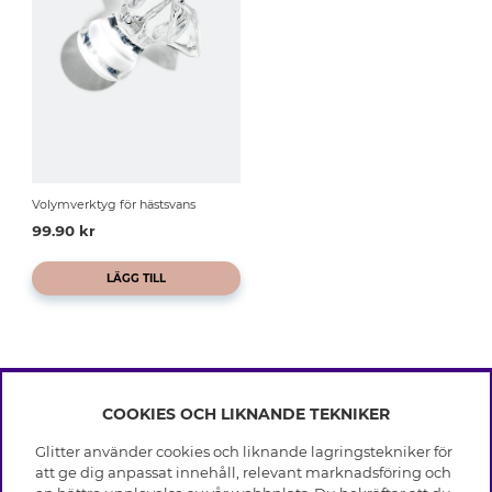
Volymverktyg för hästsvans
99.90 kr
LÄGG TILL
COOKIES OCH LIKNANDE TEKNIKER
INFO
Glitter använder cookies och liknande lagringstekniker för
Leverans
att ge dig anpassat innehåll, relevant marknadsföring och
OM GLITTER
Villkor