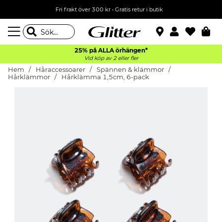
Fri frakt över 300 kr
•
Gratis retur i butik
25% på ALLA
örhängen*
Vid köp av 2 eller fler
Hem
Håraccessoarer
Spännen & klämmor
Hårklämmor
Hårklämma 1,5cm, 6-pack