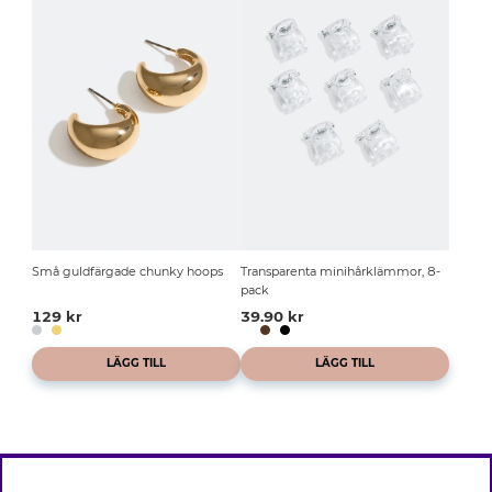
Små guldfärgade chunky hoops
Transparenta minihårklämmor, 8-
pack
129 kr
39.90 kr
LÄGG TILL
LÄGG TILL