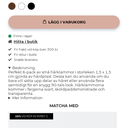
LÄGG I VARUKORG
Finns i lager
Hitta i butik
Fri frakt vid köp över 300 kr
Fri retur i butik
Snabb leverans
Beskrivning
Perfekt 6-pack av små hårklämmor i storleken 1,5 x 1,5
cm gjorda av hårdplast. Dessa kan du använda om du
bara vill sätta upp delar av håret eller använda flera
samtidigt för en snygg 90-tals look. Hårklämmorna
kommer i färgerna svart, sköldpaddsmönstrade och
transparenta.
Mer Information
MATCHA MED
25%
VID KÖP AV MINST 2