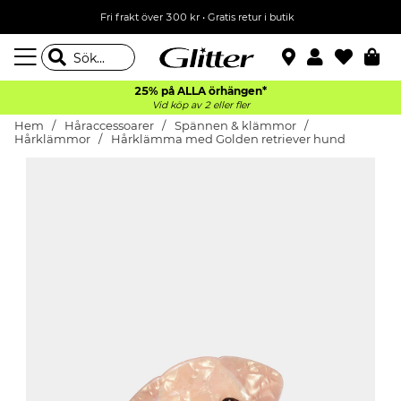
Fri frakt över 300 kr
•
Gratis retur i butik
25% på ALLA
örhängen*
Vid köp av 2 eller fler
Hem
Håraccessoarer
Spännen & klämmor
Hårklämmor
Hårklämma med Golden retriever hund