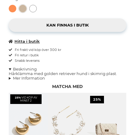
Hitta i butik
Fri frakt vid köp över 300 kr
Fri retur i butik
Snabb leverans
Beskrivning
Hårklämma med golden retriever hund i skimrig plast.
Mer Information
MATCHA MED
25%
VID KÖP AV
25%
MINST 2