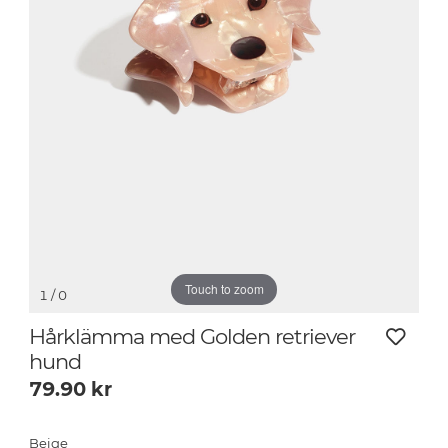
Touch to zoom
1
/ 0
Hårklämma med Golden retriever
hund
79.90
kr
Beige