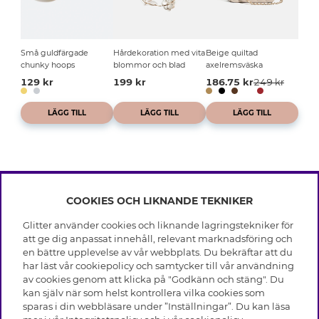
Små guldfärgade
Hårdekoration med vita
Beige quiltad
chunky hoops
blommor och blad
axelremsväska
129 kr
199 kr
186.75 kr
249 kr
LÄGG TILL
LÄGG TILL
LÄGG TILL
COOKIES OCH LIKNANDE TEKNIKER
INFO
Glitter använder cookies och liknande lagringstekniker för
Leverans
att ge dig anpassat innehåll, relevant marknadsföring och
OM GLITTER
Villkor
en bättre upplevelse av vår webbplats. Du bekräftar att du
Integritetspolicy
har läst vår cookiepolicy och samtycker till vår användning
Black Friday
Cookies
av cookies genom att klicka på "Godkänn och stäng". Du
HJÄLP
Våra butiker
kan själv när som helst kontrollera vilka cookies som
Medlemsvillkor
Varumärken
sparas i din webbläsare under ”Inställningar”. Du kan läsa
Vanliga frågor
Jobba hos Glitter
Företagshistoria