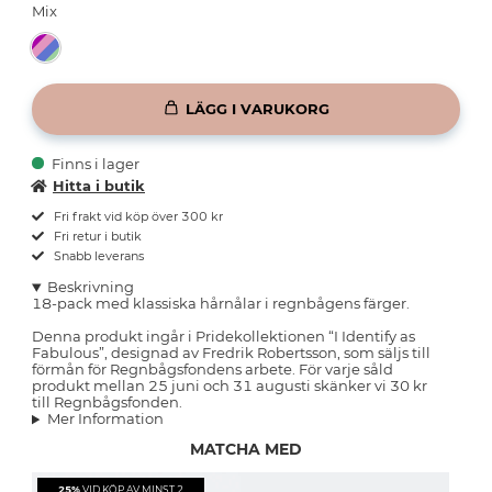
Mix
LÄGG I VARUKORG
Finns i lager
Hitta i butik
Fri frakt vid köp över 300 kr
Fri retur i butik
Snabb leverans
Beskrivning
18-pack med klassiska hårnålar i regnbågens färger.
Denna produkt ingår i Pridekollektionen “I Identify as
Fabulous”, designad av Fredrik Robertsson, som säljs till
förmån för Regnbågsfondens arbete. För varje såld
produkt mellan 25 juni och 31 augusti skänker vi 30 kr
till Regnbågsfonden.
Mer Information
MATCHA MED
25%
VID KÖP AV MINST 2