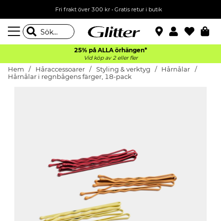
Fri frakt över 300 kr
•
Gratis retur i butik
25% på ALLA
örhängen*
Vid köp av 2 eller fler
Hem
Håraccessoarer
Styling & verktyg
Hårnålar
Hårnålar i regnbågens färger, 18-pack