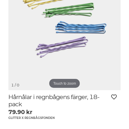
Touch to zoom
1
/ 0
Hårnålar i regnbågens färger, 18-
pack
79.90
kr
GLITTER X REGNBÅGSFONDEN