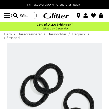
Fri frakt över 300 kr
•
Gratis retur i butik
25% på ALLA
örhängen*
Vid köp av 2 eller fler
Hem
Håraccessoarer
Hårsnoddar
Flerpack
Hårsnodd