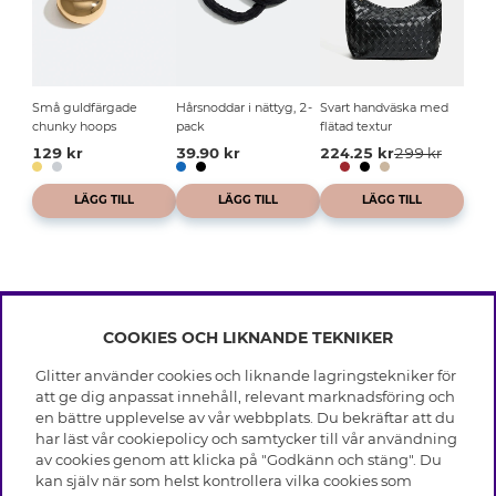
Små guldfärgade
Hårsnoddar i nättyg, 2-
Svart handväska med
chunky hoops
pack
flätad textur
129 kr
39.90 kr
224.25 kr
299 kr
LÄGG TILL
LÄGG TILL
LÄGG TILL
COOKIES OCH LIKNANDE TEKNIKER
INFO
Glitter använder cookies och liknande lagringstekniker för
Leverans
att ge dig anpassat innehåll, relevant marknadsföring och
OM GLITTER
Villkor
en bättre upplevelse av vår webbplats. Du bekräftar att du
Integritetspolicy
har läst vår cookiepolicy och samtycker till vår användning
Black Friday
Cookies
av cookies genom att klicka på "Godkänn och stäng". Du
HJÄLP
Våra butiker
kan själv när som helst kontrollera vilka cookies som
Medlemsvillkor
Varumärken