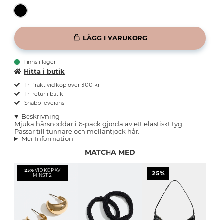
LÄGG I VARUKORG
Finns i lager
Hitta i butik
Fri frakt vid köp över 300 kr
Fri retur i butik
Snabb leverans
Beskrivning
Mjuka hårsnoddar i 6-pack gjorda av ett elastiskt tyg.
Passar till tunnare och mellantjock hår.
Mer Information
MATCHA MED
25%
VID KÖP AV
25%
MINST 2