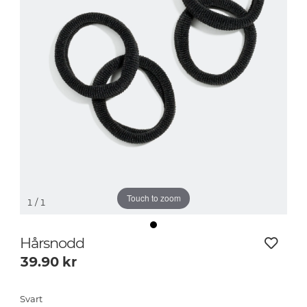
Touch to zoom
1
/ 1
Hårsnodd
39.90
kr
Svart