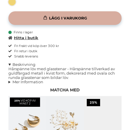
LÄGG I VARUKORG
Finns i lager
Hitta i butik
Fri frakt vid köp över 300 kr
Fri retur i butik
Snabb leverans
Beskrivning
Hårspänne löv med glasstenar - Hårspänne tillverkad av
guldfärgad metall i kvist form, dekorerad med ovala och
runda glasstenar som bildar löv.
Mer Information
MATCHA MED
25%
VID KÖP AV
25%
MINST 2