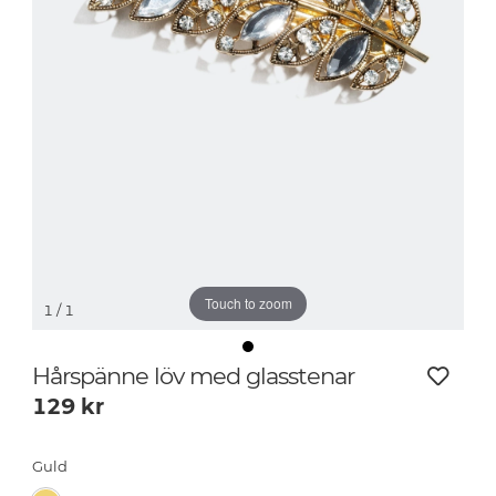
Touch to zoom
1
/ 1
Hårspänne löv med glasstenar
129
kr
Guld