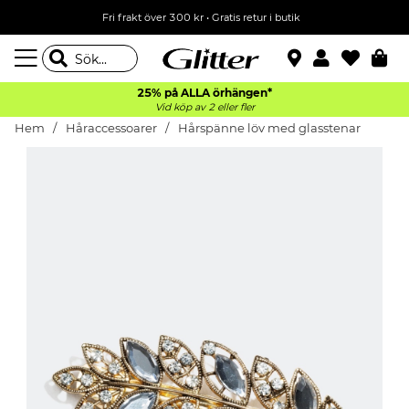
Fri frakt över 300 kr
•
Gratis retur i butik
25% på ALLA
örhängen*
Vid köp av 2 eller fler
Hem
Håraccessoarer
Hårspänne löv med glasstenar