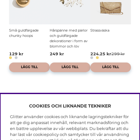
Små guldfärgade
Hårspänne med pärlor
Strassväska
chunky hoops
och guldfärgade
dekorationer i form av
blommor och löv
129 kr
249 kr
224.25 kr
299 kr
LÄGG TILL
LÄGG TILL
LÄGG TILL
COOKIES OCH LIKNANDE TEKNIKER
INFO
Glitter använder cookies och liknande lagringstekniker för
Leverans
att ge dig anpassat innehåll, relevant marknadsföring och
OM GLITTER
Villkor
en bättre upplevelse av vår webbplats. Du bekräftar att du
Integritetspolicy
har läst vår cookiepolicy och samtycker till vår användning
Black Friday
Cookies