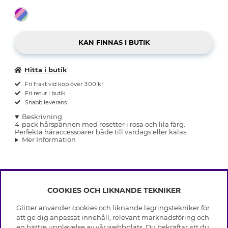
Hitta i butik
Fri frakt vid köp över 300 kr
Fri retur i butik
Snabb leverans
Beskrivning
4-pack hårspännen med rosetter i rosa och lila färg.
Perfekta håraccessoarer både till vardags eller kalas.
Mer Information
COOKIES OCH LIKNANDE TEKNIKER
INFO
Glitter använder cookies och liknande lagringstekniker för
Leverans
att ge dig anpassat innehåll, relevant marknadsföring och
OM GLITTER
Villkor
en bättre upplevelse av vår webbplats. Du bekräftar att du