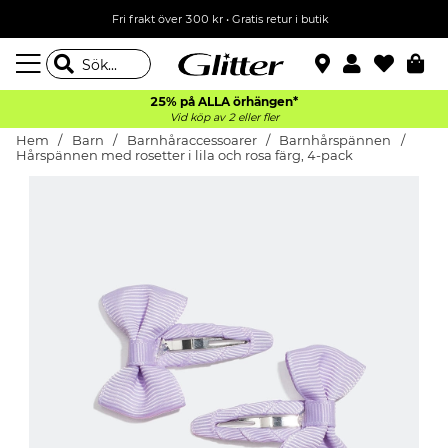
Fri frakt över 300 kr
•
Gratis retur i butik
25% på ALLA
örhängen*
Vid köp av 2 eller fler
Hem
Barn
Barnhåraccessoarer
Barnhårspännen
Hårspännen med rosetter i lila och rosa färg, 4-pack